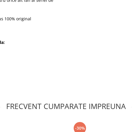
ru orice alt fan al seriei de
s 100% original
da
:
FRECVENT CUMPARATE IMPREUNA
-30%