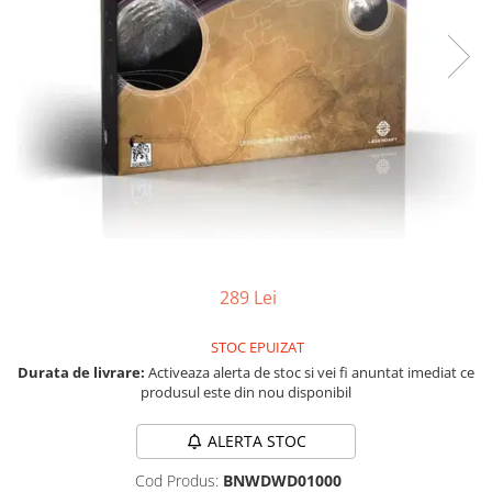
Jocuri pentru o persoana
Vezi toate produsele STEM
Jocuri pentru 2 persoane
Game cunoscute
Alias
Carcassonne
Catan
Cluedo
Dixit
Monopoly
Orchard Games
289 Lei
Jocuri cooperative
Carti de joc
STOC EPUIZAT
Jocuri de masa
Durata de livrare:
Activeaza alerta de stoc si vei fi anuntat imediat ce
produsul este din nou disponibil
Jocuri de societate in limba
romana
ALERTA STOC
Vezi toate jocurile de societate
Cod Produs:
BNWDWD01000