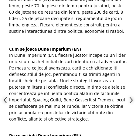
lemn, peste 70 de piese din lemn pentru jucatori, peste
60 de jetoane de resurse din lemn, peste 200 de carti, 8
lideri, 25 de jetoane decupate si regulamentul de joc in
limba engleza. Fiecare element este construit pentru a
sustine interactiunea dintre politica, economie si razboi.
Cum se joaca Dune Imperium (EN)
In Dune Imperium (EN), fiecare jucator incepe cu un lider
unic si un pachet initial de carti identic cu al adversarilor.
Pe masura ce jocul avanseaza, cartile achizitionate iti
definesc stilul de joc, permitandu-ti sa trimiti agenti in
locatii cheie de pe tabla. Unele strategii favorizeaza
puterea militara si conflictele directe, in timp ce altele se
concentreaza pe influenta politica alaturi de factiunile
Imperiului, Spacing Guild, Bene Gesserit si Fremen. Jocul
se desfasoara pe mai multe runde, iar victoria se obtine
prin acumularea punctelor de victorie obtinute din
conflicte, aliante si obiective strategice.
De ce vei iubi Dune Imperium (EN)