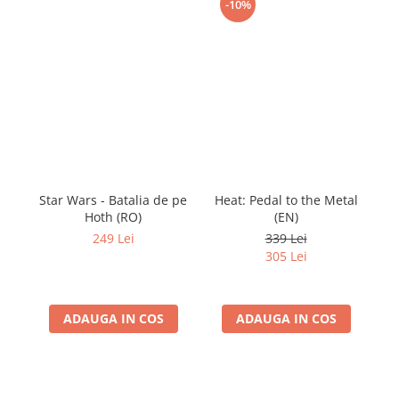
-10%
Star Wars - Batalia de pe
Heat: Pedal to the Metal
Hoth (RO)
(EN)
Le
249 Lei
339 Lei
305 Lei
ADAUGA IN COS
ADAUGA IN COS