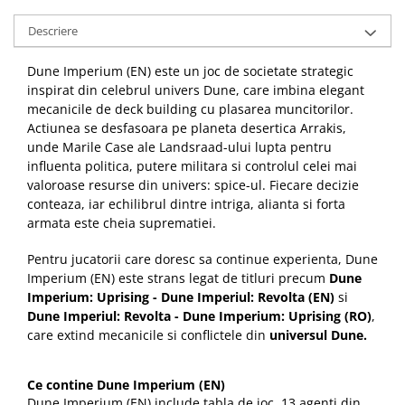
Descriere
Dune Imperium (EN) este un joc de societate strategic
inspirat din celebrul univers Dune, care imbina elegant
mecanicile de deck building cu plasarea muncitorilor.
Actiunea se desfasoara pe planeta desertica Arrakis,
unde Marile Case ale Landsraad-ului lupta pentru
influenta politica, putere militara si controlul celei mai
valoroase resurse din univers: spice-ul. Fiecare decizie
conteaza, iar echilibrul dintre intriga, alianta si forta
armata este cheia suprematiei.
Pentru jucatorii care doresc sa continue experienta, Dune
Imperium (EN) este strans legat de titluri precum
Dune
Imperium: Uprising - Dune Imperiul: Revolta (EN)
si
Dune Imperiul: Revolta - Dune Imperium: Uprising (RO)
,
care extind mecanicile si conflictele din
universul Dune.
Ce contine Dune Imperium (EN)
Dune Imperium (EN) include tabla de joc, 13 agenti din