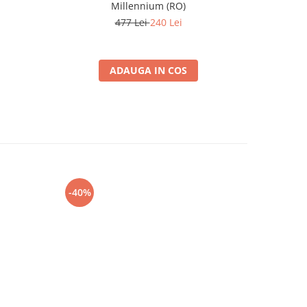
Millennium (RO)
477 Lei
240 Lei
ADAUGA IN COS
-40%
-10%