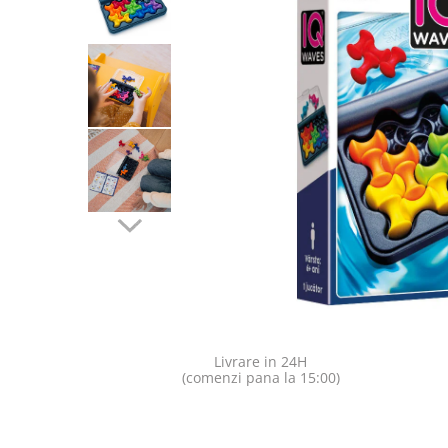
Jocuri pentru o persoana
Vezi toate produsele STEM
Jocuri pentru 2 persoane
Game cunoscute
Alias
Carcassonne
Catan
Cluedo
Dixit
Monopoly
Orchard Games
Jocuri cooperative
Carti de joc
Jocuri de masa
Livrare in 24H
Jocuri de societate in limba
(comenzi pana la 15:00)
romana
Vezi toate jocurile de societate