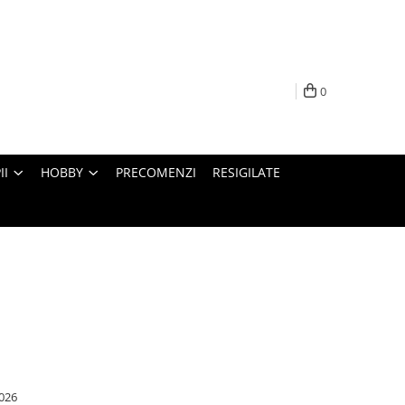
0
II
HOBBY
PRECOMENZI
RESIGILATE
026