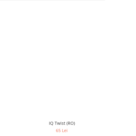
-10%
IQ Twist (RO)
65 Lei
3