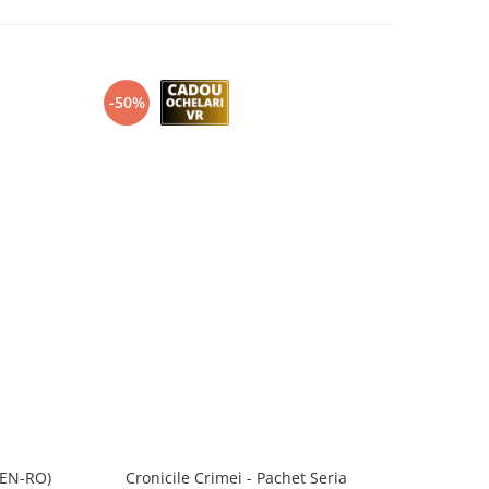
-50%
-10%
(EN-RO)
Cronicile Crimei - Pachet Seria
Set e