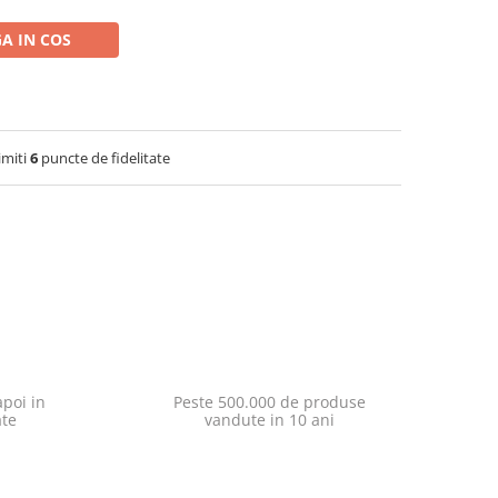
A IN COS
imiti
6
puncte de fidelitate
poi in
Peste 500.000 de produse
ate
vandute in 10 ani