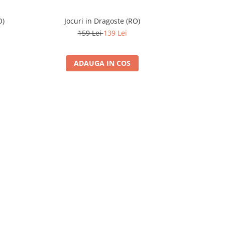
O)
Jocuri in Dragoste (RO)
Cufar
159 Lei
139 Lei
ADAUGA IN COS
A