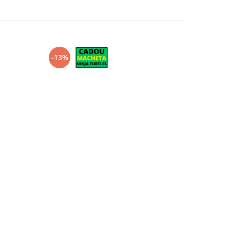
-13%
-20%