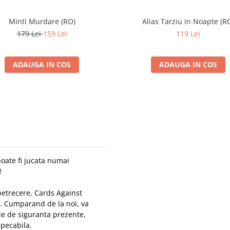
Minti Murdare (RO)
Alias Tarziu in Noapte (R
179 Lei
159 Lei
119 Lei
ADAUGA IN COS
ADAUGA IN COS
oate fi jucata numai
!
petrecere, Cards Against
e. Cumparand de la noi, va
le de siguranta prezente,
mpecabila.