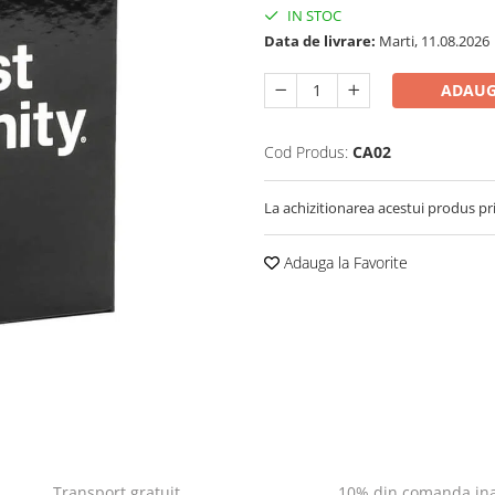
IN STOC
Data de livrare:
Marti, 11.08.2026
ADAUG
Cod Produs:
CA02
La achizitionarea acestui produs pr
Adauga la Favorite
Transport gratuit
10% din comanda ina