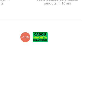
ate
vandute in 10 ani
-13%
-10%