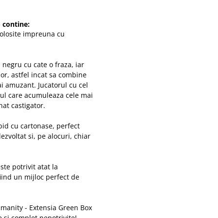
 contine:
folosite impreuna cu
 negru cu cate o fraza, iar
lor, astfel incat sa combine
i amuzant. Jucatorul cu cel
orul care acumuleaza cele mai
at castigator.
pid cu cartonase, perfect
voltat si, pe alocuri, chiar
e potrivit atat la
fiind un mijloc perfect de
manity - Extensia Green Box
e si complet nepotrivite!