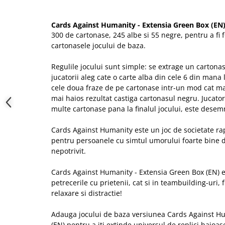
Cards Against Humanity - Extensia Green Box (EN)
300 de cartonase, 245 albe si 55 negre, pentru a fi 
cartonasele jocului de baza.
Regulile jocului sunt simple: se extrage un cartonas
jucatorii aleg cate o carte alba din cele 6 din mana 
cele doua fraze de pe cartonase intr-un mod cat ma
mai haios rezultat castiga cartonasul negru. Jucat
multe cartonase pana la finalul jocului, este desemn
Cards Against Humanity este un joc de societate ra
pentru persoanele cu simtul umorului foarte bine dez
nepotrivit.
Cards Against Humanity - Extensia Green Box (EN) est
petrecerile cu prietenii, cat si in teambuilding-uri, 
relaxare si distractie!
Adauga jocului de baza versiunea Cards Against Hu
(EN) pentru a iti extinde universul de replici haioas