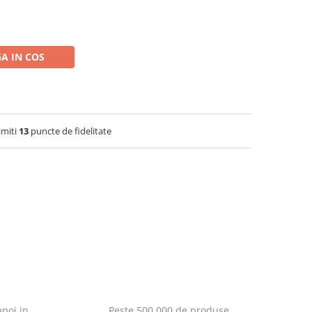
A IN COS
imiti
13
puncte de fidelitate
poi in
Peste 500.000 de produse