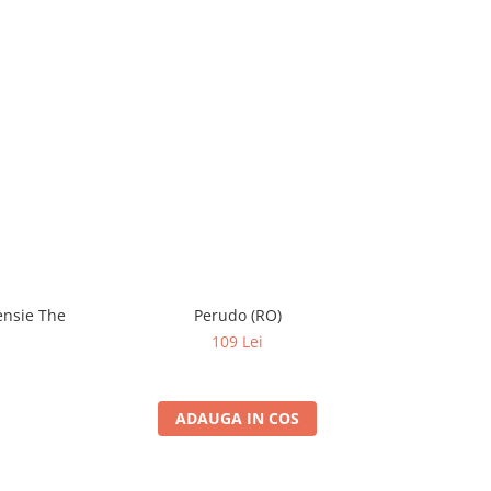
ensie The
Perudo (RO)
Thinkfu
109 Lei
ADAUGA IN COS