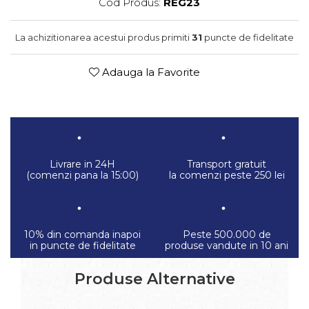
Cod Produs:
REG23
La achizitionarea acestui produs primiti
31
puncte de fidelitate
Adauga la Favorite
Livrare in 24H
Transport gratuit
(comenzi pana la 15:00)
la comenzi peste 250 lei
10% din comanda inapoi
Peste 500.000 de
in puncte de fidelitate
produse vandute in 10 ani
Produse Alternative