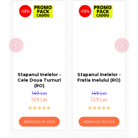
-13%
-13%
Stapanul Inelelor -
Stapanul Inelelor -
Cele Doua Turnuri
Fratia Inelului (RO)
(RO)
M
149 Lei
149 Lei
129 Lei
129 Lei
ADAUGA IN COS
ADAUGA IN COS