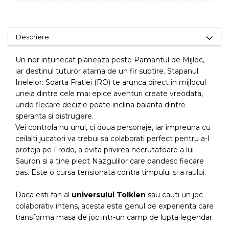
Descriere
Un nor intunecat planeaza peste Pamantul de Mijloc,
iar destinul tuturor atarna de un fir subtire. Stapanul
Inelelor: Soarta Fratiei (RO) te arunca direct in mijlocul
uneia dintre cele mai epice aventuri create vreodata,
unde fiecare decizie poate inclina balanta dintre
speranta si distrugere.
Vei controla nu unul, ci doua personaje, iar impreuna cu
ceilalti jucatori va trebui sa colaborati perfect pentru a-l
proteja pe Frodo, a evita privirea necrutatoare a lui
Sauron si a tine piept Nazgulilor care pandesc fiecare
pas. Este o cursa tensionata contra timpului si a raului.
Daca esti fan al
universului Tolkien
sau cauti un joc
colaborativ intens, acesta este genul de experienta care
transforma masa de joc intr-un camp de lupta legendar.