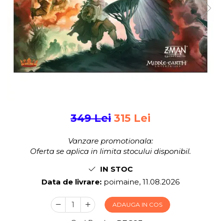
Jocuri pentru 2 persoane
Game cunoscute
Alias
Carcassonne
Catan
Cluedo
Dixit
Monopoly
Orchard Games
Jocuri cooperative
349 Lei
315 Lei
Carti de joc
Vanzare promotionala:
Jocuri de masa
Oferta se aplica in limita stocului disponibil.
Jocuri de societate in limba
IN STOC
romana
Data de livrare:
poimaine, 11.08.2026
Vezi toate jocurile de societate
ADAUGA IN COS