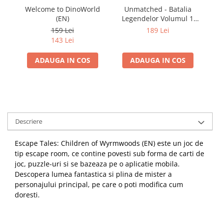
Welcome to DinoWorld
Unmatched - Batalia
P
(EN)
Legendelor Volumul 1
(RO)
159 Lei
189 Lei
143 Lei
ADAUGA IN COS
ADAUGA IN COS
Descriere
Escape Tales: Children of Wyrmwoods (EN) este un joc de
tip escape room, ce contine povesti sub forma de carti de
joc, puzzle-uri si se bazeaza pe o aplicatie mobila.
Descopera lumea fantastica si plina de mister a
personajului principal, pe care o poti modifica cum
doresti.