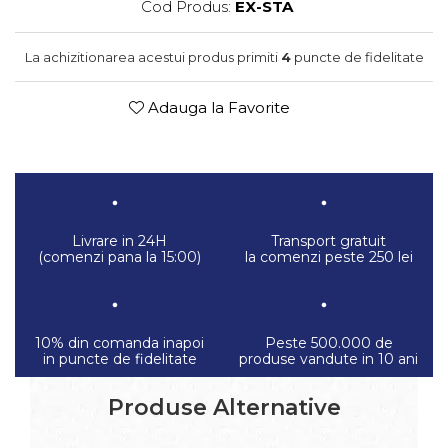
Cod Produs:
EX-STA
La achizitionarea acestui produs primiti
4
puncte de fidelitate
Adauga la Favorite
Livrare in 24H
Transport gratuit
(comenzi pana la 15:00)
la comenzi peste 250 lei
10% din comanda inapoi
Peste 500.000 de
in puncte de fidelitate
produse vandute in 10 ani
Produse Alternative