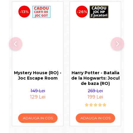
-13%
-26%
Mystery House (RO) -
Harry Potter - Batalia
Joc Escape Room
de la Hogwarts: Jocul
S
de baza (RO)
149 Lei
269 Lei
129 Lei
199 Lei
ADAUGA IN COS
ADAUGA IN COS