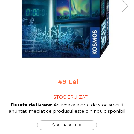
Jocuri pentru 2 persoane
Game cunoscute
Alias
Carcassonne
Catan
Cluedo
Dixit
Monopoly
Orchard Games
Jocuri cooperative
Carti de joc
49 Lei
Jocuri de masa
STOC EPUIZAT
Jocuri de societate in limba
romana
Durata de livrare:
Activeaza alerta de stoc si vei fi
anuntat imediat ce produsul este din nou disponibil
Vezi toate jocurile de societate
ALERTA STOC