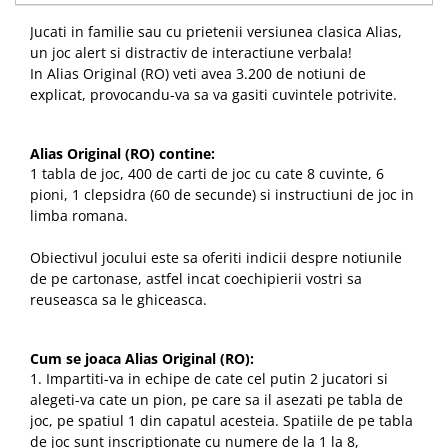
Jucati in familie sau cu prietenii versiunea clasica Alias,
un joc alert si distractiv de interactiune verbala!
In Alias Original (RO) veti avea 3.200 de notiuni de
explicat, provocandu-va sa va gasiti cuvintele potrivite.
Alias Original (RO) contine:
1 tabla de joc, 400 de carti de joc cu cate 8 cuvinte, 6
pioni, 1 clepsidra (60 de secunde) si instructiuni de joc in
limba romana.
Obiectivul jocului este sa oferiti indicii despre notiunile
de pe cartonase, astfel incat coechipierii vostri sa
reuseasca sa le ghiceasca.
Cum se joaca Alias Original (RO):
1. Impartiti-va in echipe de cate cel putin 2 jucatori si
alegeti-va cate un pion, pe care sa il asezati pe tabla de
joc, pe spatiul 1 din capatul acesteia. Spatiile de pe tabla
de joc sunt inscriptionate cu numere de la 1 la 8,