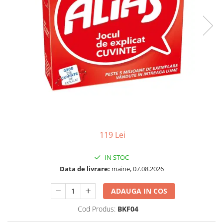
Jocuri pentru o persoana
Vezi toate produsele STEM
Jocuri pentru 2 persoane
Game cunoscute
Alias
Carcassonne
Catan
Cluedo
Dixit
Monopoly
Orchard Games
119 Lei
Jocuri cooperative
Carti de joc
IN STOC
Jocuri de masa
Data de livrare:
maine, 07.08.2026
Jocuri de societate in limba
ADAUGA IN COS
romana
Vezi toate jocurile de societate
Cod Produs:
BKF04