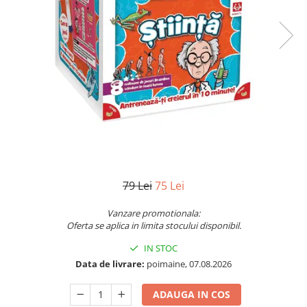
Jocuri pentru o persoana
Vezi toate produsele STEM
Jocuri pentru 2 persoane
Game cunoscute
Alias
Carcassonne
Catan
Cluedo
Dixit
Monopoly
Orchard Games
79 Lei
75 Lei
Jocuri cooperative
Carti de joc
Vanzare promotionala:
Oferta se aplica in limita stocului disponibil.
Jocuri de masa
IN STOC
Jocuri de societate in limba
romana
Data de livrare:
poimaine, 07.08.2026
Vezi toate jocurile de societate
ADAUGA IN COS