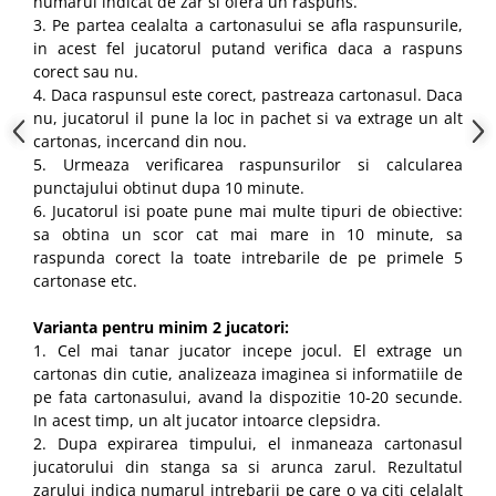
numarul indicat de zar si ofera un raspuns.
3. Pe partea cealalta a cartonasului se afla raspunsurile,
in acest fel jucatorul putand verifica daca a raspuns
corect sau nu.
4. Daca raspunsul este corect, pastreaza cartonasul. Daca
nu, jucatorul il pune la loc in pachet si va extrage un alt
cartonas, incercand din nou.
5. Urmeaza verificarea raspunsurilor si calcularea
punctajului obtinut dupa 10 minute.
6. Jucatorul isi poate pune mai multe tipuri de obiective:
sa obtina un scor cat mai mare in 10 minute, sa
raspunda corect la toate intrebarile de pe primele 5
cartonase etc.
Varianta pentru minim 2 jucatori:
1. Cel mai tanar jucator incepe jocul. El extrage un
cartonas din cutie, analizeaza imaginea si informatiile de
pe fata cartonasului, avand la dispozitie 10-20 secunde.
In acest timp, un alt jucator intoarce clepsidra.
2. Dupa expirarea timpului, el inmaneaza cartonasul
jucatorului din stanga sa si arunca zarul. Rezultatul
zarului indica numarul intrebarii pe care o va citi celalalt