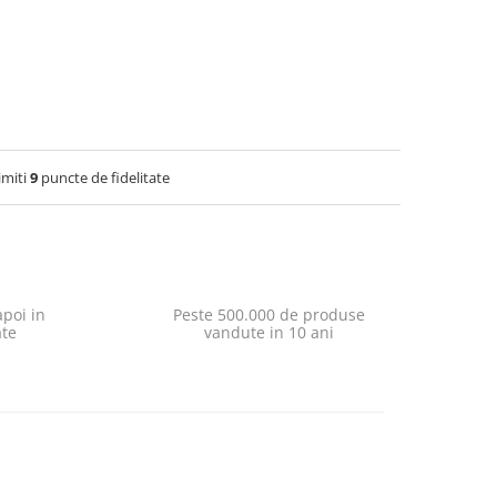
imiti
9
puncte de fidelitate
poi in
Peste 500.000 de produse
ate
vandute in 10 ani
-5%