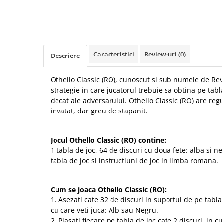
Caracteristici
Review-uri
(0)
Descriere
Othello Classic (RO), cunoscut si sub numele de Reve
strategie in care jucatorul trebuie sa obtina pe tab
decat ale adversarului. Othello
Classic (RO) are reg
invatat, dar greu de stapanit.
Jocul Othello Classic (RO) contine:
1 tabla de joc, 64 de discuri cu doua fete: alba si n
tabla de joc si instructiuni de joc in limba romana.
Cum se joaca Othello Classic (RO):
1. Asezati cate 32 de discuri in suportul de pe tabla
cu care veti juca: Alb sau Negru.
2. Plasati fiecare pe tabla de joc cate 2 discuri, in cu