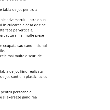
pe tabla de joc pentru a
 ale adversarului intre doua
i in culoarea aleasa de tine.
te face pe verticala,
tea captura mai multe piese
ste ocupata sau cand niciunul
ile.
c cele mai multe discuri de
abla de joc fiind realizata
 de joc sunt din plastic lucios
ct pentru persoanele
ze si exerseze gandirea