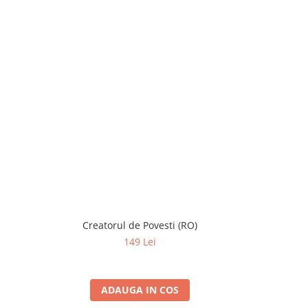
Creatorul de Povesti (RO)
Carcassonn
149 Lei
1
ADAUGA IN COS
A