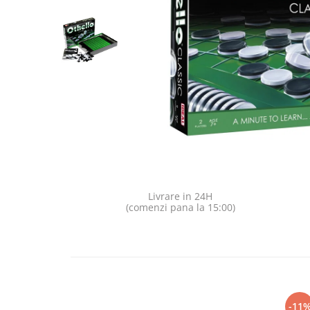
Jocuri pentru o persoana
Vezi toate produsele STEM
Jocuri pentru 2 persoane
Game cunoscute
Alias
Carcassonne
Catan
Cluedo
Dixit
Monopoly
Orchard Games
Jocuri cooperative
Livrare in 24H
(comenzi pana la 15:00)
Carti de joc
Jocuri de masa
Jocuri de societate in limba
romana
Vezi toate jocurile de societate
-11