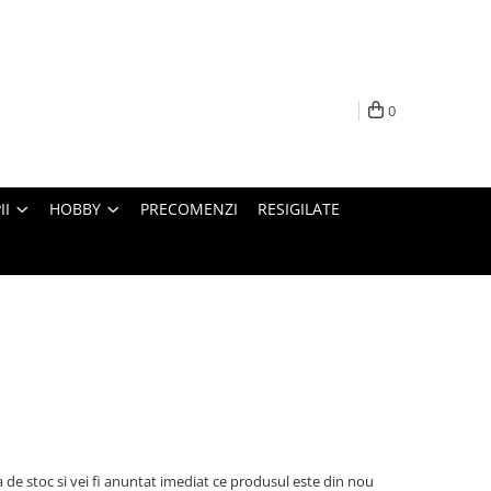
0
II
HOBBY
PRECOMENZI
RESIGILATE
 de stoc si vei fi anuntat imediat ce produsul este din nou