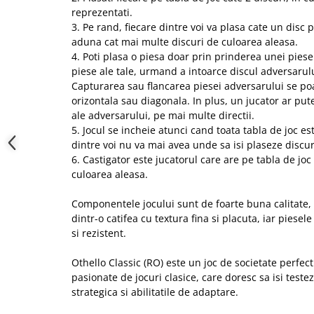
reprezentati.
3. Pe rand, fiecare dintre voi va plasa cate un disc 
aduna cat mai multe discuri de culoarea aleasa.
4. Poti plasa o piesa doar prin prinderea unei piese
piese ale tale, urmand a intoarce discul adversarulu
Capturarea sau flancarea piesei adversarului se poa
orizontala sau diagonala. In plus, un jucator ar pu
ale adversarului, pe mai multe directii.
5. Jocul se incheie atunci cand toata tabla de joc e
dintre voi nu va mai avea unde sa isi plaseze discur
6. Castigator este jucatorul care are pe tabla de jo
culoarea aleasa.
Componentele jocului sunt de foarte buna calitate, t
dintr-o catifea cu textura fina si placuta, iar piesele
si rezistent.
Othello Classic (RO) este un joc de societate perfe
pasionate de jocuri clasice, care doresc sa isi teste
strategica si abilitatile de adaptare.