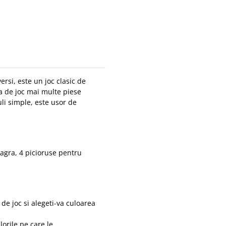
rsi, este un joc clasic de
la de joc mai multe piese
uli simple, este usor de
eagra, 4 picioruse pentru
 de joc si alegeti-va culoarea
lorile pe care le