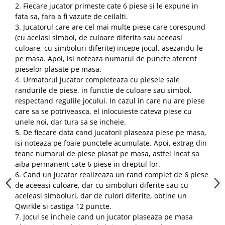
2. Fiecare jucator primeste cate 6 piese si le expune in
fata sa, fara a fi vazute de ceilalti.
3. Jucatorul care are cel mai multe piese care corespund
(cu acelasi simbol, de culoare diferita sau aceeasi
culoare, cu simboluri diferite) incepe jocul, asezandu-le
pe masa. Apoi, isi noteaza numarul de puncte aferent
pieselor plasate pe masa.
4. Urmatorul jucator completeaza cu piesele sale
randurile de piese, in functie de culoare sau simbol,
respectand regulile jocului. In cazul in care nu are piese
care sa se potriveasca, el inlocuieste cateva piese cu
unele noi, dar tura sa se incheie.
5. De fiecare data cand jucatorii plaseaza piese pe masa,
isi noteaza pe foaie punctele acumulate. Apoi, extrag din
teanc numarul de piese plasat pe masa, astfel incat sa
aiba permanent cate 6 piese in dreptul lor.
6. Cand un jucator realizeaza un rand complet de 6 piese
de aceeasi culoare, dar cu simboluri diferite sau cu
aceleasi simboluri, dar de culori diferite, obtine un
Qwirkle si castiga 12 puncte.
7. Jocul se incheie cand un jucator plaseaza pe masa