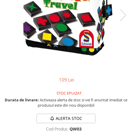
Vezi toate produsele STEM
Jocuri pentru o persoana
Jocuri pentru 2 persoane
Game cunoscute
Alias
Carcassonne
Catan
Cluedo
Dixit
Monopoly
Orchard Games
109 Lei
Jocuri cooperative
Carti de joc
STOC EPUIZAT
Jocuri de masa
Durata de livrare:
Activeaza alerta de stoc si vei fi anuntat imediat ce
produsul este din nou disponibil
Jocuri de societate in limba
romana
ALERTA STOC
Vezi toate jocurile de societate
Cod Produs:
QW03