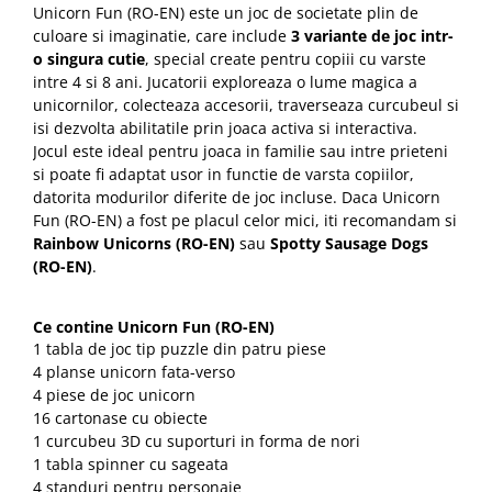
Unicorn Fun (RO-EN) este un joc de societate plin de
culoare si imaginatie, care include
3 variante de joc intr-
o singura cutie
, special create pentru copiii cu varste
intre 4 si 8 ani. Jucatorii exploreaza o lume magica a
unicornilor, colecteaza accesorii, traverseaza curcubeul si
isi dezvolta abilitatile prin joaca activa si interactiva.
Jocul este ideal pentru joaca in familie sau intre prieteni
si poate fi adaptat usor in functie de varsta copiilor,
datorita modurilor diferite de joc incluse. Daca Unicorn
Fun (RO-EN) a fost pe placul celor mici, iti recomandam si
Rainbow Unicorns (RO-EN)
sau
Spotty Sausage Dogs
(RO-EN)
.
Ce contine Unicorn Fun (RO-EN)
1 tabla de joc tip puzzle din patru piese
4 planse unicorn fata-verso
4 piese de joc unicorn
16 cartonase cu obiecte
1 curcubeu 3D cu suporturi in forma de nori
1 tabla spinner cu sageata
4 standuri pentru personaje