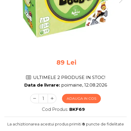
Jocuri pentru 2 persoane
Game cunoscute
Alias
Carcassonne
Catan
Cluedo
Dixit
Monopoly
Orchard Games
89 Lei
Jocuri cooperative
Carti de joc
ULTIMELE 2 PRODUSE IN STOC!
Data de livrare:
poimaine, 12.08.2026
Jocuri de masa
Jocuri de societate in limba
ADAUGA IN COS
romana
Cod Produs:
BKF69
Vezi toate jocurile de societate
La achizitionarea acestui produs primiti
8
puncte de fidelitate