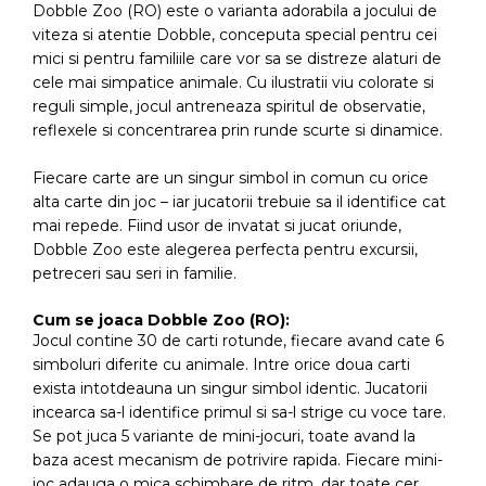
Dobble Zoo (RO) este o varianta adorabila a jocului de
viteza si atentie Dobble, conceputa special pentru cei
mici si pentru familiile care vor sa se distreze alaturi de
cele mai simpatice animale. Cu ilustratii viu colorate si
reguli simple, jocul antreneaza spiritul de observatie,
reflexele si concentrarea prin runde scurte si dinamice.
Fiecare carte are un singur simbol in comun cu orice
alta carte din joc – iar jucatorii trebuie sa il identifice cat
mai repede. Fiind usor de invatat si jucat oriunde,
Dobble Zoo este alegerea perfecta pentru excursii,
petreceri sau seri in familie.
Cum se joaca Dobble Zoo (RO):
Jocul contine 30 de carti rotunde, fiecare avand cate 6
simboluri diferite cu animale. Intre orice doua carti
exista intotdeauna un singur simbol identic. Jucatorii
incearca sa-l identifice primul si sa-l strige cu voce tare.
Se pot juca 5 variante de mini-jocuri, toate avand la
baza acest mecanism de potrivire rapida. Fiecare mini-
joc adauga o mica schimbare de ritm, dar toate cer