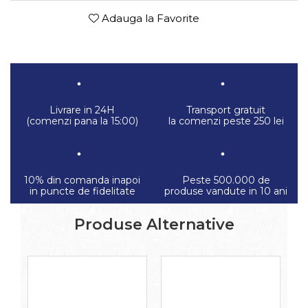
Adauga la Favorite
Livrare in 24H
Transport gratuit
(comenzi pana la 15:00)
la comenzi peste 250 lei
10% din comanda inapoi
Peste 500.000 de
in puncte de fidelitate
produse vandute in 10 ani
Produse Alternative