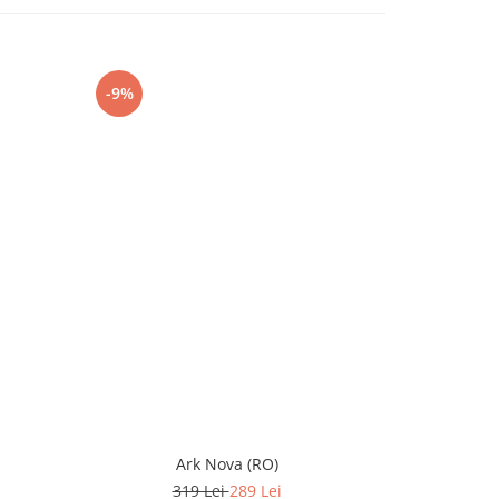
-9%
-10%
Ark Nova (RO)
Funko Funkov
319 Lei
289 Lei
1