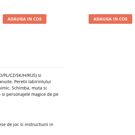
ADAUGA IN COS
ADAUGA IN COS
O/PL/CZ/SK/H/RUS) si
uite. Peretii labirintului
 nimic. Schimba, muta si
le si personajele magice de pe
ese de joc si instructiuni in