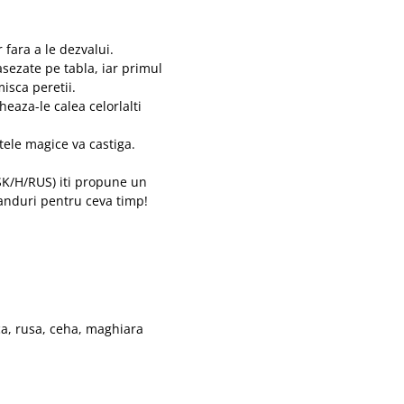
 fara a le dezvalui.
asezate pe tabla, iar primul
isca peretii.
heaza-le calea celorlalti
ntele magice va castiga.
SK/H/RUS) iti propune un
ganduri pentru ceva timp!
ca, rusa, ceha, maghiara