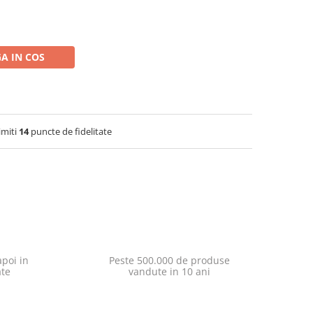
A IN COS
imiti
14
puncte de fidelitate
poi in
Peste 500.000 de produse
ate
vandute in 10 ani