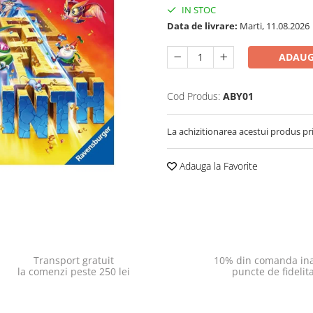
IN STOC
Data de livrare:
Marti, 11.08.2026
ADAUG
Cod Produs:
ABY01
La achizitionarea acestui produs pr
Adauga la Favorite
Transport gratuit
10% din comanda ina
la comenzi peste 250 lei
puncte de fidelit