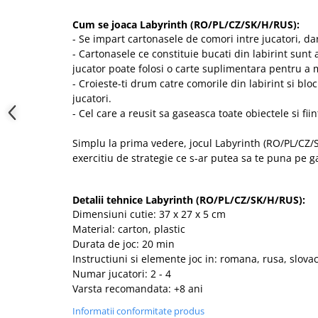
Cum se joaca Labyrinth (RO/PL/CZ/SK/H/RUS):
- Se impart cartonasele de comori intre jucatori, dar
- Cartonasele ce constituie bucati din labirint sunt 
jucator poate folosi o carte suplimentara pentru a m
- Croieste-ti drum catre comorile din labirint si bloc
jucatori.
- Cel care a reusit sa gaseasca toate obiectele si fii
Simplu la prima vedere, jocul Labyrinth (RO/PL/CZ/
exercitiu de strategie ce s-ar putea sa te puna pe 
Detalii tehnice Labyrinth (RO/PL/CZ/SK/H/RUS):
Dimensiuni cutie: 37 x 27 x 5 cm
Material: carton, plastic
Durata de joc: 20 min
Instructiuni si elemente joc in: romana, rusa, slova
Numar jucatori: 2 - 4
Varsta recomandata: +8 ani
Informatii conformitate produs