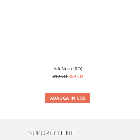
Ark Nova (RO)
Funko Fun
319 Lei
289 Lei
ADAUGA IN COS
SUPORT CLIENTI