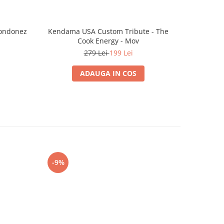
londonez
Kendama USA Custom Tribute - The
Bananag
Cook Energy - Mov
279 Lei
199 Lei
ADAUGA IN COS
-9%
-10%