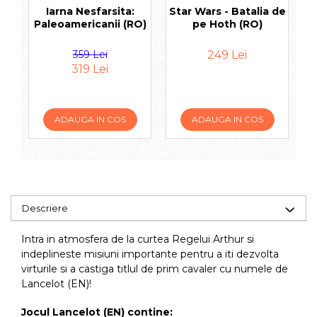
Iarna Nesfarsita:
Star Wars - Batalia de
Ti
Paleoamericanii (RO)
pe Hoth (RO)
L
359 Lei
249 Lei
319 Lei
ADAUGA IN COS
ADAUGA IN COS
Descriere
Intra in atmosfera de la curtea Regelui Arthur si
indeplineste misiuni importante pentru a iti dezvolta
virturile si a castiga titlul de prim cavaler cu numele de
Lancelot (EN)!
Jocul Lancelot (EN)
contine: