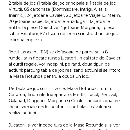
2 table de joc (1 tabla de joc principala si 1 tabla de joc
Virtuti), 85 cartonase (Domnisoare, Intrigi, Aliati si
Inamici), 24 jetoane Cavaler, 20 jetoane Vrajile lui Merlin,
20 jetoane Sabie, 15 jetoane Buzdugan, 12 jetoane
Sulita, 16 piese Obiective, 4 jetoane Morgana, 1 piesa
sabie Excalibur, 57 discuri de lemn si instructiuni de joc
in limba engleza.
Jocul Lancelot (EN) se defasoara pe parcursul a 8
runde, iar in fiecare runda jucatorii, in calitate de Cavaleri
ai curtii regale, vor indeplini, pe rand, doua tipuri de
actiuni: parcurg tabla de joc realizand actiuni si se intorc
la Masa Rotunda pentru a ocupa un loc.
Pe tabla de joc sunt 11 zone: Masa Rotunda, Turnirul,
Cetatea, Tinuturile Indepartate, Merlin, Lacul, Percival,
Galahad, Dragonul, Morgana si Graalul. Fiecare zona are
locuri speciale unde jucatorii isi pot plasa cavalerii si
realiza actiuni.
Jucatorii isi vor incepe tura de la Masa Rotunda si isi vor