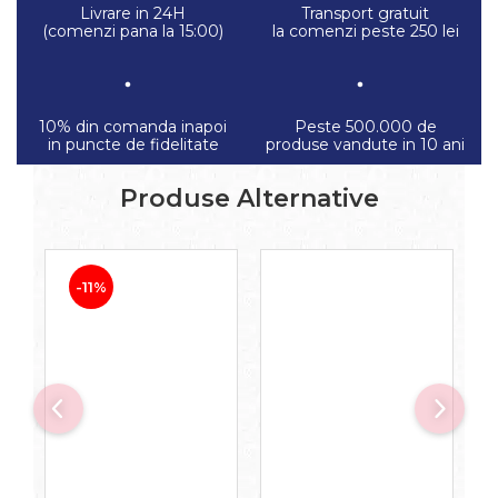
Livrare in 24H
Transport gratuit
(comenzi pana la 15:00)
la comenzi peste 250 lei
10% din comanda inapoi
Peste 500.000 de
in puncte de fidelitate
produse vandute in 10 ani
Produse Alternative
-11%