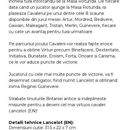
incheia tura intorcandu-se la Masa Rotunda. De fiecare
data cand un jucator ajunge la Masa Rotunda, isi
plaseaza Cavalerul pe unul dintre cele 8 scaune
disponibile din jurul mesei: Artur, Mordred, Bedivere,
Gawain, Maleagant, Tristan, Merlin, Guinevere, fiecare
cu cate un avantaj pentru tura urmatoare.
Pe parcursul jocului Cavalerii vor realiza fapte eroice
pentru a obtine Virturi precum Binefacere, Dexteritate,
Initiativa, Bunatate, Eroism, Forta, Onoare si Carisma,
ce le vor aduce puncte de victorie.
Jucatorul cu cele mai multe puncte de victorie, va fi
desemnat castigator, fiind numit Lancelot si obtinand
inima Reginei Guinevere.
Strabate tinuturile Britaniei antice si indeplineste
misiunile pentru a deveni cel mai virtuos cavaler:
Lancelot (EN)!
Detalii tehnice Lancelot (EN)
:
Dimensiuni cutie: 31.5 x 22 x 7 cm