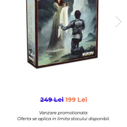
Jocuri pentru 2 persoane
Game cunoscute
Alias
Carcassonne
Catan
Cluedo
Dixit
Monopoly
Orchard Games
Jocuri cooperative
Carti de joc
Jocuri de masa
Jocuri de societate in limba
romana
249 Lei
199 Lei
Vezi toate jocurile de societate
Vanzare promotionala:
Oferta se aplica in limita stocului disponibil.