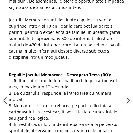
mai buni. De asemenea, le ofera o oportunitate simpatica
si jucausa de a-si testa cunostintele.
Jocurile Memorace sunt destinate copiilor cu varste
cuprinse intre 4 si 10 ani, dar la care pot lua parte si
parintii pentru o experienta de familie. In aceasta gama
sunt intalnite aproximativ 500 de informatii ilustrate,
alaturi de 430 de intrebari care ii ajuta pe cei mici sa afle
cat mai multe informatii despre diverse subiecte si
discipline intr-un mod jucaus.
Regulile jocului Memorace - Descopera Terra (RO):
1. Retine cat de multe informatii poti de pe cartonasul
ales, in maximum 10 secunde.
2. Da cu zarul si raspunde la intrebarea cu numarul
indicat.
3. Numarul 1 isi are intrebarea pe partea din fata a
cartonasului. In acest caz, iti vor fi testate cunostintele
sau gandirea logica.
4. In restul cazurilor, unde intrebarea se afla pe verso,
spiritul de observatie si memoria, vor fi cele puse la