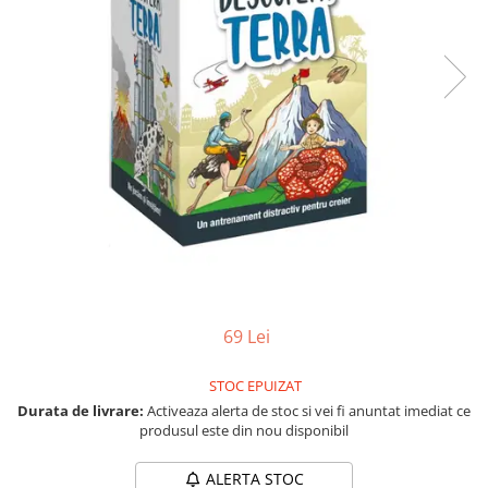
Vezi toate produsele STEM
Jocuri pentru o persoana
Jocuri pentru 2 persoane
Game cunoscute
Alias
Carcassonne
Catan
Cluedo
Dixit
Monopoly
Orchard Games
Jocuri cooperative
Carti de joc
69 Lei
Jocuri de masa
STOC EPUIZAT
Jocuri de societate in limba
Durata de livrare:
Activeaza alerta de stoc si vei fi anuntat imediat ce
romana
produsul este din nou disponibil
Vezi toate jocurile de societate
ALERTA STOC