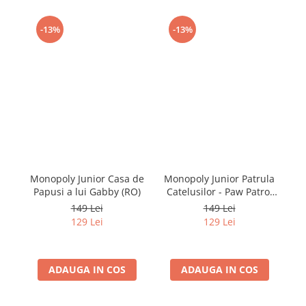
-13%
-13%
Monopoly Junior Casa de
Monopoly Junior Patrula
Papusi a lui Gabby (RO)
Catelusilor - Paw Patrol
(RO)
149 Lei
149 Lei
129 Lei
129 Lei
ADAUGA IN COS
ADAUGA IN COS