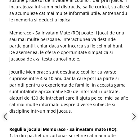
sustine procesul de invatare al copiilor, dar prin joaca. Ii
incurajeaza intr-un mod distractiv, sa fie curiosi, sa afle si
sa acumuleze cat mai multe informatii utile, antrenandu-
le memoria si deductia logica.
Memorace - Sa invatam Mate (RO) poate fi jucat de una
sau mai multe persoane. Interactiunea va destinde
participantii, chiar daca vor incerca sa fie cei mai buni.
De asemenea, le ofera o oportunitate simpatica si
jucausa de a-si testa cunostintele.
Jocurile Memorace sunt destinate copiilor cu varste
cuprinse intre 4 si 10 ani, dar la care pot lua parte si
parintii pentru o experienta de familie. In aceasta gama
sunt intalnite aproximativ 500 de informatii ilustrate,
alaturi de 430 de intrebari care ii ajuta pe cei mici sa afle
cat mai multe informatii despre diverse subiecte si
discipline intr-un mod jucaus.
Regulile jocului Memorace - Sa invatam mate (RO):
1. Ia din pachet un cartonas si retine cat mai multe