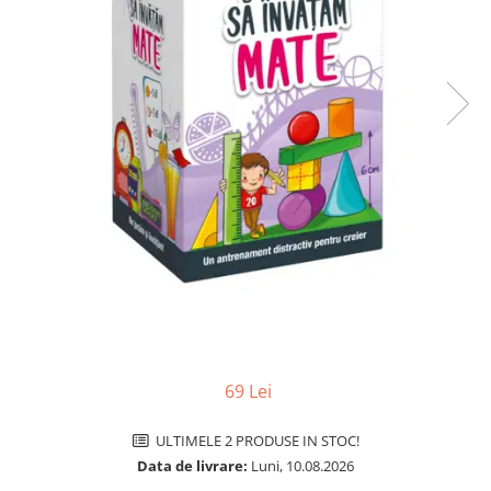
Jocuri pentru o persoana
Vezi toate produsele STEM
Jocuri pentru 2 persoane
Game cunoscute
Alias
Carcassonne
Catan
Cluedo
Dixit
Monopoly
Orchard Games
Jocuri cooperative
Carti de joc
Jocuri de masa
69 Lei
Jocuri de societate in limba
romana
ULTIMELE 2 PRODUSE IN STOC!
Vezi toate jocurile de societate
Data de livrare:
Luni, 10.08.2026