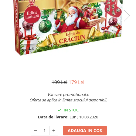
Jocuri pentru o persoana
Vezi toate produsele STEM
Jocuri pentru 2 persoane
Game cunoscute
Alias
Carcassonne
Catan
Cluedo
Dixit
Monopoly
Orchard Games
199 Lei
179 Lei
Jocuri cooperative
Carti de joc
Vanzare promotionala:
Oferta se aplica in limita stocului disponibil.
Jocuri de masa
IN STOC
Jocuri de societate in limba
romana
Data de livrare:
Luni, 10.08.2026
Vezi toate jocurile de societate
ADAUGA IN COS