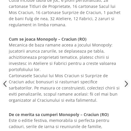
Cutia include tabla de joc, 6 pioni personalizati, 28
cartonase Titluri de Proprietate, 16 cartonase Sacul lui
Mos Craciun, 16 cartonase Surprize de Craciun, 1 pachet
de bani Fulg de nea, 32 Ateliere, 12 Fabrici, 2 zaruri si
regulament in limba romana.
Cum se joaca Monopoly – Craciun (RO)
Mecanica de baza ramane aceea a jocului Monopoly:
jucatorii arunca zarurile, se deplaseaza pe tabla,
achizitioneaza proprietati tematice, platesc chirii si
investesc in Ateliere si Fabrici pentru a creste valoarea
portofoliului lor.
Cartonasele Sacului lui Mos Craciun si Surprize de
Craciun aduc bonusuri si rasturnari specifice
sarbatorilor. Pe masura ce construiesti, colectezi chirii si
eviti penalizarile, scopul ramane acelasi: fii cel mai bun
organizator al Craciunului si evita falimentul.
De ce merita sa cumperi Monopoly – Craciun (RO)
Este o editie festiva, memorabila si perfecta pentru
cadouri, serile de iarna si reuniunile de familie,