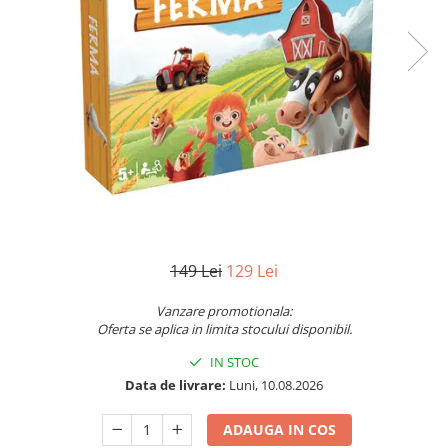
Vezi toate produsele STEM
Jocuri pentru o persoana
Jocuri pentru 2 persoane
Game cunoscute
Alias
Carcassonne
Catan
Cluedo
Dixit
Monopoly
Orchard Games
149 Lei
129 Lei
Jocuri cooperative
Carti de joc
Vanzare promotionala:
Oferta se aplica in limita stocului disponibil.
Jocuri de masa
IN STOC
Jocuri de societate in limba
romana
Data de livrare:
Luni, 10.08.2026
Vezi toate jocurile de societate
ADAUGA IN COS