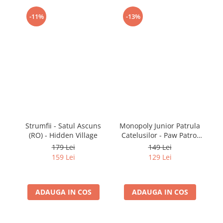
-11%
-13%
Strumfii - Satul Ascuns
Monopoly Junior Patrula
P
(RO) - Hidden Village
Catelusilor - Paw Patrol
(RO)
179 Lei
149 Lei
159 Lei
129 Lei
ADAUGA IN COS
ADAUGA IN COS