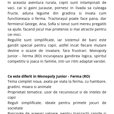
In aceasta aventura rurala, copiii sunt intampinati de
vaci, cai si gaini jucause, pornesc in livada sa culeaga
fructe, aduna legume din gradina si invata cum
functioneaza o ferma. Tractorașul poate face pana, dar
fermierul George, Ana, Sofia si Ionut sunt mereu pregatiti
sa ajute, facand jocul mai prietenos si mai atractiv pentru
cei mici.
Regulile sunt simplificate, iar sistemul de bani este
gandit special pentru copii, astfel incat fiecare mutare
devine o ocazie de invatare, fara frustrari. Monopoly
Junior - Ferma (RO) incurajeaza gandirea logica, spiritul
competitiv si joaca in familie, intr-un ritm adaptat varstei.
Ce este diferit in Monopoly Junior - Ferma (RO)
Tema complet noua, axata pe viata la ferma, cu hambare,
gradini, moara si animale
Proprietati tematice, usor de recunoscut si de inteles de
copii
Reguli simplificate, ideale pentru primele jocuri de
societate
Bancnote de aceeasi valoare, pentru tranzactii rapide si