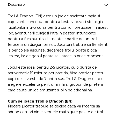
Descriere
Troll & Dragon (EN) este un joc de societate rapid si
captivant, conceput pentru a testa viteza si strategia
jucatorilor intr-o cursa pentru comori pretioase. In acest
joc, aventurierii curajosi intra in pesteri intunecate
pentru a fura aurul si diamantele pazite de un troll
feroce si un dragon temut. Jucatorii trebuie sa fie atenti
la pericolele ascunse, deoarece trollul poate bloca
iesirea, iar dragonul poate sa-i atace in orice moment.
Jocul este ideal pentru 2-5 jucatori, cu o durata de
aproximativ 15 minute per partida, fiind potrivit pentru
copii de la varsta de 7 ani in sus. Troll & Dragon este o
alegere excelenta pentru familii si grupuri de prieteni
care cauta un joc amuzant si plin de adrenalina.
Cum se joaca Troll & Dragon (EN):
Fiecare jucator trebuie sa decida daca va incerca sa
adune comori din cavernele mai sigure pazite de troll