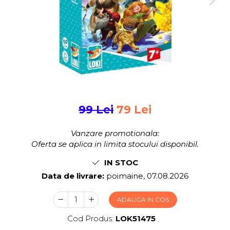
Jocuri pentru 2 persoane
Game cunoscute
Alias
Carcassonne
Catan
Cluedo
Dixit
Monopoly
Orchard Games
99 Lei
79 Lei
Jocuri cooperative
Vanzare promotionala:
Carti de joc
Oferta se aplica in limita stocului disponibil.
Jocuri de masa
IN STOC
Jocuri de societate in limba
Data de livrare:
poimaine, 07.08.2026
romana
Vezi toate jocurile de societate
ADAUGA IN COS
Cod Produs:
LOK51475