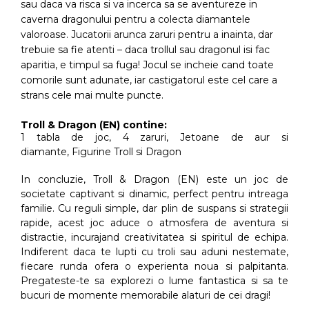
sau daca va risca si va incerca sa se aventureze in
caverna dragonului pentru a colecta diamantele
valoroase. Jucatorii arunca zaruri pentru a inainta, dar
trebuie sa fie atenti – daca trollul sau dragonul isi fac
aparitia, e timpul sa fuga! Jocul se incheie cand toate
comorile sunt adunate, iar castigatorul este cel care a
strans cele mai multe puncte.
Troll & Dragon (EN) contine:
1 tabla de joc,
4 zaruri,
Jetoane de aur si
diamante,
Figurine Troll si Dragon
In concluzie, Troll & Dragon (EN) este un joc de
societate captivant si dinamic, perfect pentru intreaga
familie. Cu reguli simple, dar plin de suspans si strategii
rapide, acest joc aduce o atmosfera de aventura si
distractie, incurajand creativitatea si spiritul de echipa.
Indiferent daca te lupti cu troli sau aduni nestemate,
fiecare runda ofera o experienta noua si palpitanta.
Pregateste-te sa explorezi o lume fantastica si sa te
bucuri de momente memorabile alaturi de cei dragi!