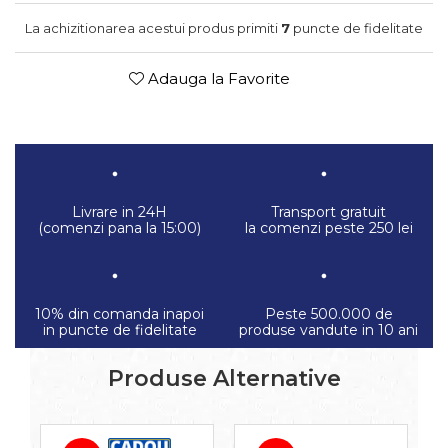
La achizitionarea acestui produs primiti
7
puncte de fidelitate
Adauga la Favorite
Livrare in 24H
Transport gratuit
(comenzi pana la 15:00)
la comenzi peste 250 lei
10% din comanda inapoi
Peste 500.000 de
in puncte de fidelitate
produse vandute in 10 ani
Produse Alternative