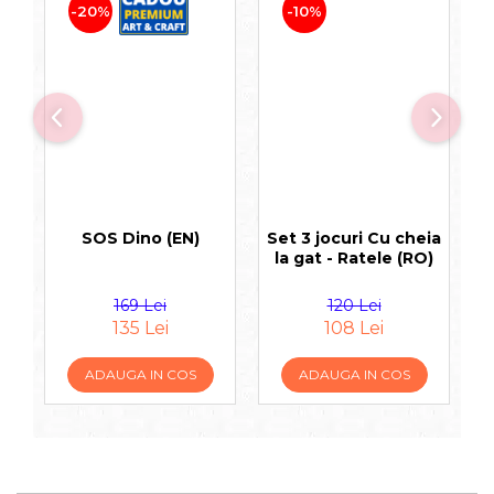
-20%
-10%
SOS Dino (EN)
Set 3 jocuri Cu cheia
L
la gat - Ratele (RO)
169 Lei
120 Lei
135 Lei
108 Lei
ADAUGA IN COS
ADAUGA IN COS