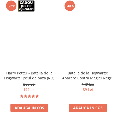
-26%
-40%
Harry Potter - Batalia de la
Batalia de la Hogwarts:
Hogwarts: Jocul de baza (RO)
Aparare Contra Magiei Negre
(RO)
269 Lei
149 Lei
199 Lei
89 Lei
ADAUGA IN COS
ADAUGA IN COS