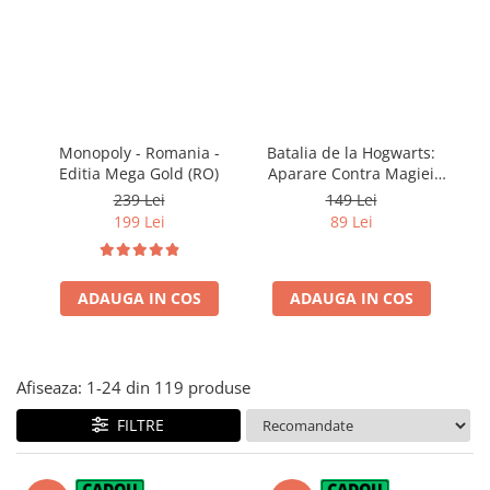
Jocuri pentru o persoana
Vezi toate produsele STEM
Jocuri pentru 2 persoane
Game cunoscute
Alias
Carcassonne
Monopoly - Romania -
Batalia de la Hogwarts:
Ha
Catan
Editia Mega Gold (RO)
Aparare Contra Magiei
Cluedo
Negre (RO)
239 Lei
149 Lei
Dixit
199 Lei
89 Lei
Monopoly
Orchard Games
ADAUGA IN COS
ADAUGA IN COS
Jocuri cooperative
Carti de joc
Jocuri de masa
Afiseaza:
1-
24
din
119
produse
Jocuri de societate in limba
romana
FILTRE
Vezi toate jocurile de societate