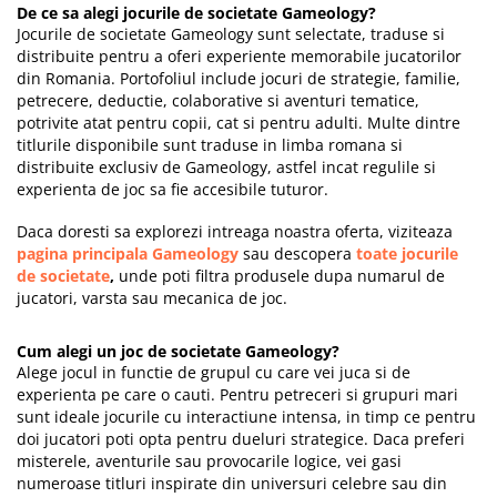
De ce sa alegi jocurile de societate Gameology?
Jocurile de societate Gameology sunt selectate, traduse si
distribuite pentru a oferi experiente memorabile jucatorilor
din Romania. Portofoliul include jocuri de strategie, familie,
petrecere, deductie, colaborative si aventuri tematice,
potrivite atat pentru copii, cat si pentru adulti. Multe dintre
titlurile disponibile sunt traduse in limba romana si
distribuite exclusiv de Gameology, astfel incat regulile si
experienta de joc sa fie accesibile tuturor.
Daca doresti sa explorezi intreaga noastra oferta, viziteaza
pagina principala Gameology
sau descopera
toate jocurile
de societate
,
unde poti filtra produsele dupa numarul de
jucatori, varsta sau mecanica de joc.
Cum alegi un joc de societate Gameology?
Alege jocul in functie de grupul cu care vei juca si de
experienta pe care o cauti. Pentru petreceri si grupuri mari
sunt ideale jocurile cu interactiune intensa, in timp ce pentru
doi jucatori poti opta pentru dueluri strategice. Daca preferi
misterele, aventurile sau provocarile logice, vei gasi
numeroase titluri inspirate din universuri celebre sau din