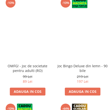
-10%
-10%
OMFG! - Joc de societate
Joc Bingo Deluxe din lemn - 90
pentru adulti (RO)
bile
99 Lei
219 Lei
89 Lei
197 Lei
ADAUGA IN COS
ADAUGA IN COS
-10%
-44%