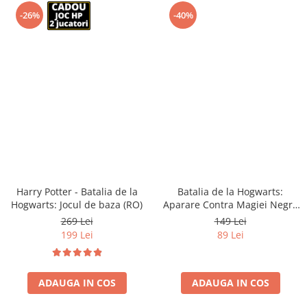
-26%
-40%
Harry Potter - Batalia de la
Batalia de la Hogwarts:
Hogwarts: Jocul de baza (RO)
Aparare Contra Magiei Negre
(RO)
269 Lei
149 Lei
199 Lei
89 Lei
ADAUGA IN COS
ADAUGA IN COS