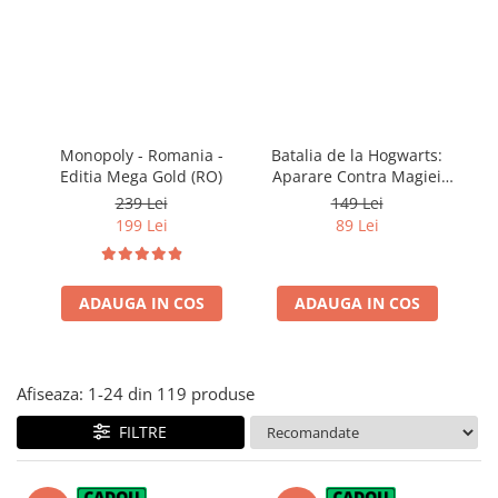
Vezi toate produsele STEM
Jocuri pentru o persoana
Jocuri pentru 2 persoane
Game cunoscute
Alias
Carcassonne
Monopoly - Romania -
Batalia de la Hogwarts:
Ha
Catan
Editia Mega Gold (RO)
Aparare Contra Magiei
Cluedo
Negre (RO)
239 Lei
149 Lei
Dixit
199 Lei
89 Lei
Monopoly
Orchard Games
ADAUGA IN COS
ADAUGA IN COS
Jocuri cooperative
Carti de joc
Jocuri de masa
Afiseaza:
1-
24
din
119
produse
Jocuri de societate in limba
romana
FILTRE
Vezi toate jocurile de societate