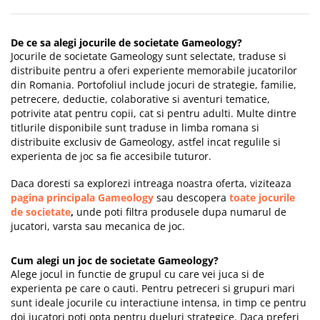
De ce sa alegi jocurile de societate Gameology?
Jocurile de societate Gameology sunt selectate, traduse si
distribuite pentru a oferi experiente memorabile jucatorilor
din Romania. Portofoliul include jocuri de strategie, familie,
petrecere, deductie, colaborative si aventuri tematice,
potrivite atat pentru copii, cat si pentru adulti. Multe dintre
titlurile disponibile sunt traduse in limba romana si
distribuite exclusiv de Gameology, astfel incat regulile si
experienta de joc sa fie accesibile tuturor.
Daca doresti sa explorezi intreaga noastra oferta, viziteaza
pagina principala Gameology
sau descopera
toate jocurile
de societate
,
unde poti filtra produsele dupa numarul de
jucatori, varsta sau mecanica de joc.
Cum alegi un joc de societate Gameology?
Alege jocul in functie de grupul cu care vei juca si de
experienta pe care o cauti. Pentru petreceri si grupuri mari
sunt ideale jocurile cu interactiune intensa, in timp ce pentru
doi jucatori poti opta pentru dueluri strategice. Daca preferi