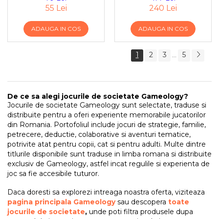
55 Lei
240 Lei
ADAUGA IN COS
ADAUGA IN COS
1
2
3
5
...
De ce sa alegi jocurile de societate Gameology?
Jocurile de societate Gameology sunt selectate, traduse si
distribuite pentru a oferi experiente memorabile jucatorilor
din Romania. Portofoliul include jocuri de strategie, familie,
petrecere, deductie, colaborative si aventuri tematice,
potrivite atat pentru copii, cat si pentru adulti. Multe dintre
titlurile disponibile sunt traduse in limba romana si distribuite
exclusiv de Gameology, astfel incat regulile si experienta de
joc sa fie accesibile tuturor.
Daca doresti sa explorezi intreaga noastra oferta, viziteaza
pagina principala Gameology
sau descopera
toate
jocurile de societate
,
unde poti filtra produsele dupa