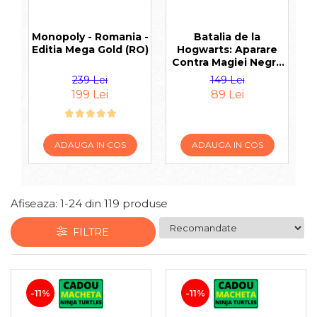
Jocuri pentru 2 persoane
Game cunoscute
Monopoly - Romania -
Batalia de la
H
Alias
Editia Mega Gold (RO)
Hogwarts: Aparare
d
Contra Magiei Negre
Carcassonne
(RO)
Catan
239 Lei
149 Lei
199 Lei
89 Lei
Cluedo
Dixit
Monopoly
ADAUGA IN COS
ADAUGA IN COS
Orchard Games
Jocuri cooperative
Carti de joc
Afiseaza:
1-
24
din
119
produse
Jocuri de masa
Jocuri de societate in limba
FILTRE
romana
Vezi toate jocurile de societate
-11%
-11%