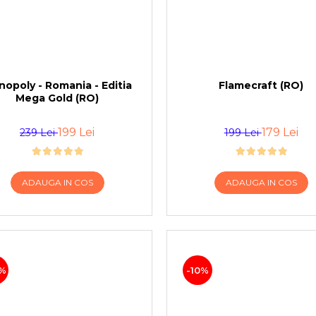
opoly - Romania - Editia
Flamecraft (RO)
Mega Gold (RO)
199 Lei
179 Lei
239 Lei
199 Lei
ADAUGA IN COS
ADAUGA IN COS
%
-10%