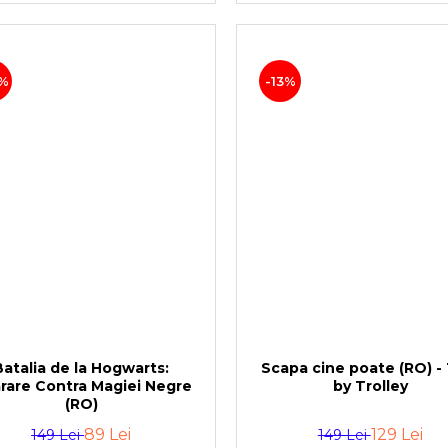
%
-13%
Batalia de la Hogwarts:
Scapa cine poate (RO) - 
rare Contra Magiei Negre
by Trolley
(RO)
89 Lei
129 Lei
149 Lei
149 Lei