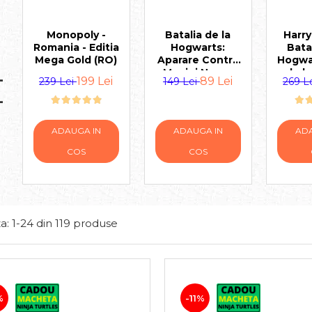
Monopoly -
Batalia de la
Harry
lare
Romania - Editia
Hogwarts:
Bata
Mega Gold (RO)
Aparare Contra
Hogwar
Magiei Negre
de b
199 Lei
89 Lei
239 Lei
149 Lei
269 L
(RO)
ADAUGA IN
ADAUGA IN
ADA
COS
COS
a:
1-
24
din
119
produse
%
-11%