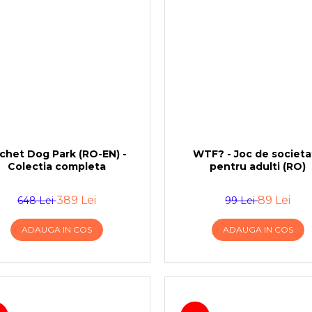
chet Dog Park (RO-EN) -
WTF? - Joc de societa
Colectia completa
pentru adulti (RO)
389 Lei
89 Lei
648 Lei
99 Lei
ADAUGA IN COS
ADAUGA IN COS