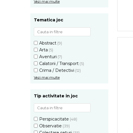
Vezi mai multe
Tematica joc
Abstract
(9)
Arta
(5)
Aventuri
(7)
Calatorii / Transport
(5)
Crima / Detectivi
(12)
Vezi mai multe
Tip activitate in joc
Perspicacitate
(48)
Observatie
(39)
Colectare seturi
(35)