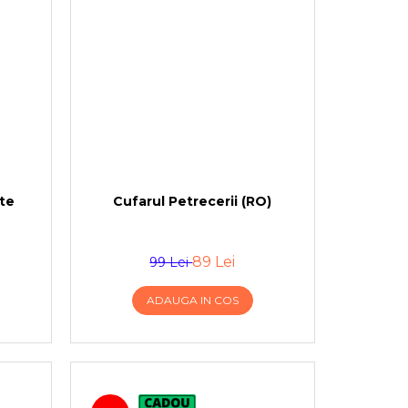
te
Cufarul Petrecerii (RO)
89 Lei
99 Lei
ADAUGA IN COS