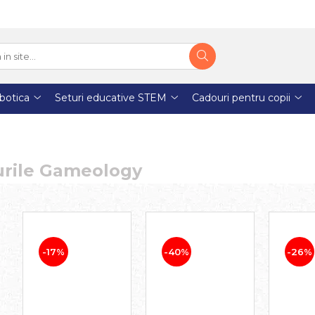
botica
Seturi educative STEM
Cadouri pentru copii
urile Gameology
-17%
-40%
-26%