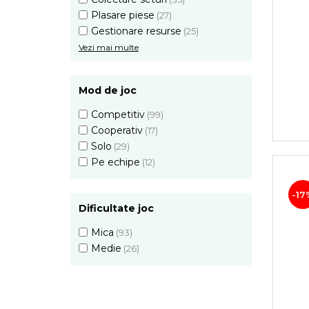
Plasare piese
(27)
Gestionare resurse
(25)
Vezi mai multe
Mod de joc
Competitiv
(99)
Cooperativ
(17)
Solo
(29)
Pe echipe
(12)
-17
Dificultate joc
Mica
(93)
Medie
(26)