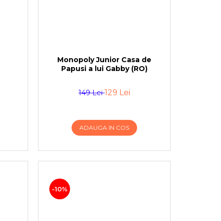
Monopoly Junior Casa de
Papusi a lui Gabby (RO)
129 Lei
149 Lei
ADAUGA IN COS
-10%