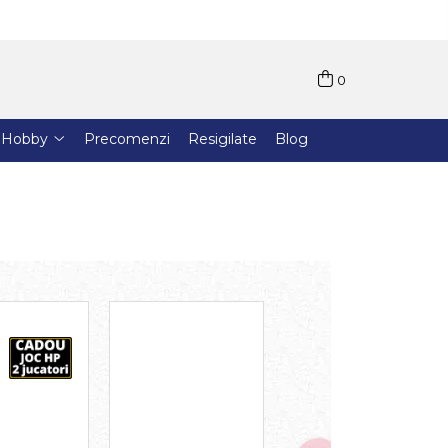
0
Hobby
Precomenzi
Resigilate
Blog
-17%