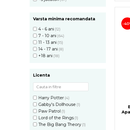
Varsta minima recomandata
-40
4 - 6 ani
(12)
7 - 10 ani
(64)
11 - 13 ani
(15)
14 - 17 ani
(8)
+18 ani
(18)
Licenta
Harry Potter
(4)
Gabby's Dollhouse
(1)
Paw Patrol
(1)
Apa
Lord of the Rings
(1)
The Big Bang Theory
(1)