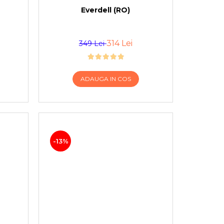
Everdell (RO)
314 Lei
349 Lei
ADAUGA IN COS
-13%