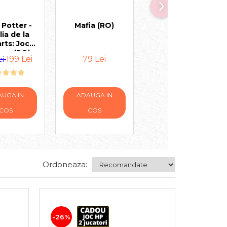
 Potter -
Mafia (RO)
Monopoly Mega
lia de la
Romania (RO)
ts: Jocul
aza (RO)
199 Lei
79 Lei
199 Lei
ei
239 Lei
UGA IN
ADAUGA IN
ADAUGA IN
COS
COS
COS
Ordoneaza:
-26%