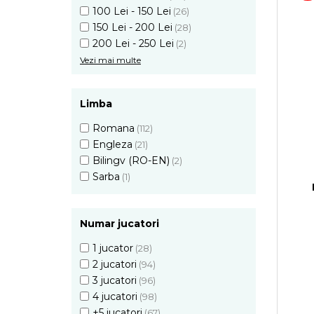
100 Lei - 150 Lei
(26)
150 Lei - 200 Lei
(28)
200 Lei - 250 Lei
(2)
Vezi mai multe
Limba
Romana
(112)
Engleza
(21)
Bilingv (RO-EN)
(2)
Sarba
(1)
Numar jucatori
1 jucator
(28)
2 jucatori
(94)
3 jucatori
(96)
4 jucatori
(98)
+5 jucatori
(67)