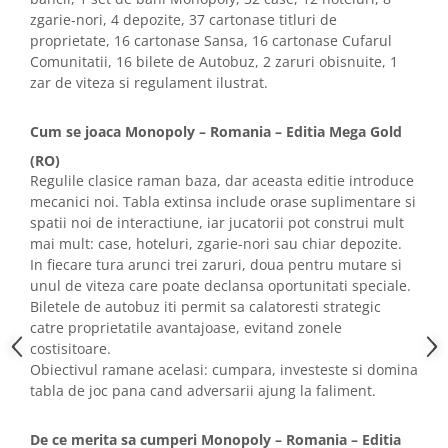
zgarie-nori, 4 depozite, 37 cartonase titluri de
proprietate, 16 cartonase Sansa, 16 cartonase Cufarul
Comunitatii, 16 bilete de Autobuz, 2 zaruri obisnuite, 1
zar de viteza si regulament ilustrat.
Cum se joaca Monopoly – Romania – Editia Mega Gold
(RO)
Regulile clasice raman baza, dar aceasta editie introduce
mecanici noi. Tabla extinsa include orase suplimentare si
spatii noi de interactiune, iar jucatorii pot construi mult
mai mult: case, hoteluri, zgarie-nori sau chiar depozite.
In fiecare tura arunci trei zaruri, doua pentru mutare si
unul de viteza care poate declansa oportunitati speciale.
Biletele de autobuz iti permit sa calatoresti strategic
catre proprietatile avantajoase, evitand zonele
costisitoare.
Obiectivul ramane acelasi: cumpara, investeste si domina
tabla de joc pana cand adversarii ajung la faliment.
De ce merita sa cumperi Monopoly – Romania – Editia