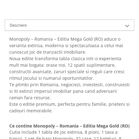
Descriere
Monopoly – Romania – Editia Mega Gold (RO) aduce o
varianta extinsa, moderna si spectaculoasa a celui mai
cunoscut joc de tranzactii imobiliare.
Noua editie transforma tabla clasica intr-o experienta
mult mai bogata: orase noi, 12 spatii suplimentare,
constructii avansate, zaruri speciale si reguli care cresc
ritmul jocului si numarul oportunitatilor.
Te plimbi prin Romania, negociezi, investesti, construiesti
si iti extinzi imperiul imobiliar pana cand adversarii
raman fara resurse.
Este o editie premium, perfecta pentru familie, prieteni si
cadouri memorabile.
Ce contine Monopoly – Romania – Editia Mega Gold (RO)
Cutia include 1 tabla de joc extinsa, 8 pioni, 1 tava a
bancii, 1 set de bani Monopoly, 32 case, 12 hoteluri, 8