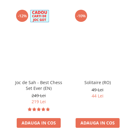
-12%
-10%
Joc de Sah - Best Chess
Solitaire (RO)
Jo
Set Ever (EN)
49 Lei
249 Lei
44 Lei
219 Lei
ADAUGA IN COS
ADAUGA IN COS