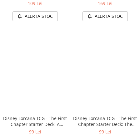
109 Lei
169 Lei
ALERTA STOC
ALERTA STOC
Disney Lorcana TCG - The First
Disney Lorcana TCG - The First
Chapter Starter Deck: A
Chapter Starter Deck: The
Steadfast Strategy (EN)
Heart of Magic (EN)
99 Lei
99 Lei