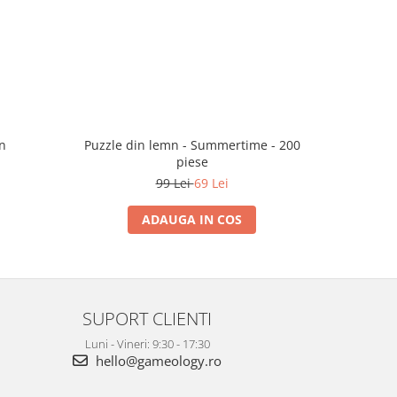
n
Puzzle din lemn - Summertime - 200
Puzzle
piese
L
99 Lei
69 Lei
ADAUGA IN COS
SUPORT CLIENTI
Luni - Vineri: 9:30 - 17:30
hello@gameology.ro