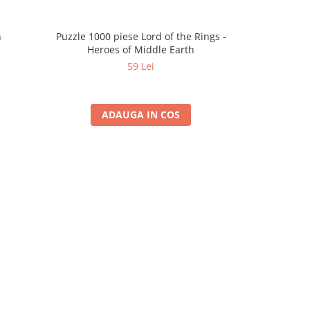
n
Puzzle 1000 piese Lord of the Rings -
Puzzle 400 pi
Heroes of Middle Earth
59 Lei
ADAUGA IN COS
A