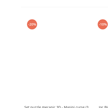
-20%
-10%
Set puzzle mecanic 3D - Masini curse (3
Joc B