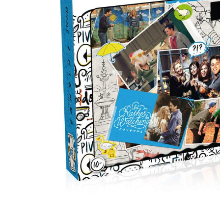
Jocuri pentru o persoana
Vezi toate produsele STEM
Jocuri pentru 2 persoane
Game cunoscute
Alias
Carcassonne
Catan
Cluedo
Dixit
Monopoly
Orchard Games
Jocuri cooperative
Carti de joc
Jocuri de masa
Jocuri de societate in limba
romana
Vezi toate jocurile de societate