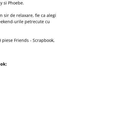
oey si Phoebe.
 sir de relaxare, fie ca alegi
weekend-urile petrecute cu
0 piese Friends - Scrapbook,
ook: