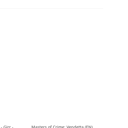
 Girr -
Masters of Crime: Vendetta (EN)