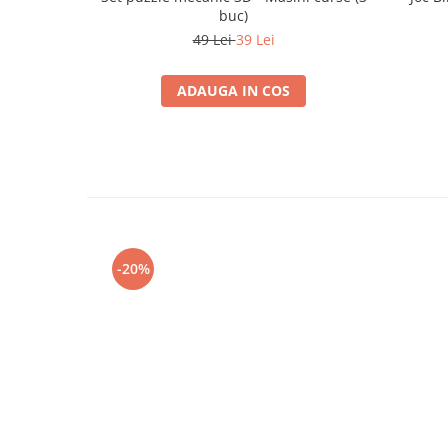
buc)
49 Lei
39 Lei
ADAUGA IN COS
-20%