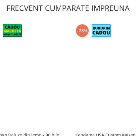
FRECVENT CUMPARATE IMPREUNA
-28%
ingo Deluxe din lemn - 90 bile
Kendama USA Custom Kaizen -