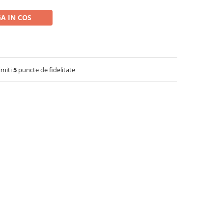
A IN COS
imiti
5
puncte de fidelitate