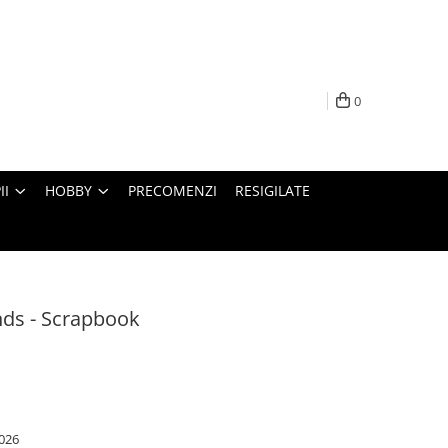
0
II
HOBBY
PRECOMENZI
RESIGILATE
nds - Scrapbook
026