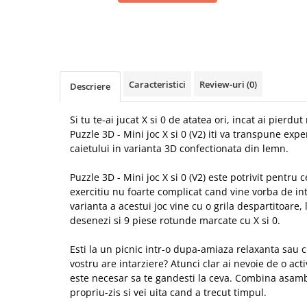
Caracteristici
Review-uri
(0)
Descriere
Si tu te-ai jucat X si 0 de atatea ori, incat ai pierd
Puzzle 3D - Mini joc X si 0 (V2) iti va transpune expe
caietului in varianta 3D confectionata din lemn.
Puzzle 3D - Mini joc X si 0 (V2) este potrivit pentru c
exercitiu nu foarte complicat cand vine vorba de int
varianta a acestui joc vine cu o grila despartitoare, 
desenezi si 9 piese rotunde marcate cu X si 0.
Esti la un picnic intr-o dupa-amiaza relaxanta sau cu
vostru are intarziere? Atunci clar ai nevoie de o act
este necesar sa te gandesti la ceva. Combina asamb
propriu-zis si vei uita cand a trecut timpul.