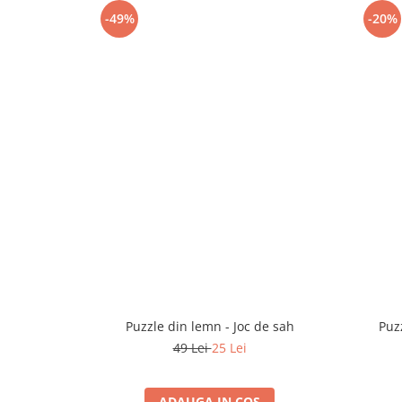
-49%
-20%
Puzzle din lemn - Joc de sah
Puz
49 Lei
25 Lei
ADAUGA IN COS