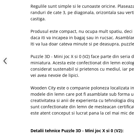
Regulile sunt simple si le cunoaste oricine. Plaseaz
randuri de cate 3, pe diagonala, orizontala sau vert
castiga.
Produsul este compact, nu ocupa mult spatiu, deci nu 
daca iti va incapea in bagaj sau in rucsac. Asambla
Iti va lua doar cateva minute si pe deasupra, puzzle
Puzzle 3D - Mini joc X si 0 (V2) face parte din seria 
miniatura. Acesta este confectionat din lemn ecolog
considerat sustenabil si prietenos cu mediul, iar 
vei avea nevoie de lipici.
Wooden City este o companie poloneza localizata i
modele din lemn care pot fi asamblate sub forma u
creativitatea si anii de experienta cu tehnologia disp
sunt confectionate din lemn de mesteacan certificat
este atent conceput si lucrat pana la cel mai mic de
Detalii tehnice Puzzle 3D - Mini joc X si 0 (V2):