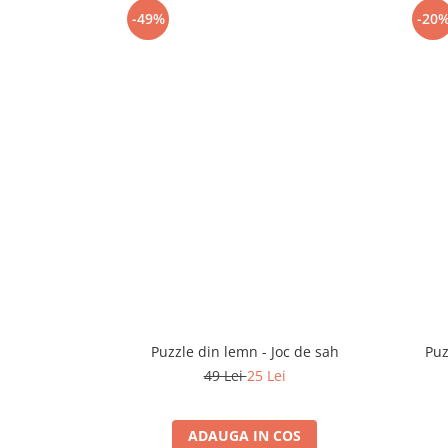
-49%
-20
Puzzle din lemn - Joc de sah
Puz
49 Lei
25 Lei
ADAUGA IN COS