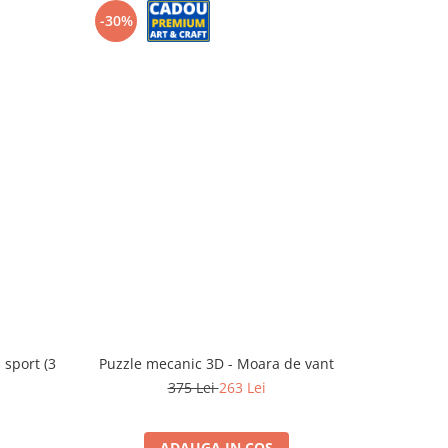
-30%
-40%
 sport (3
Puzzle mecanic 3D - Moara de vant
Puzzle me
375 Lei
263 Lei
ADAUGA IN COS