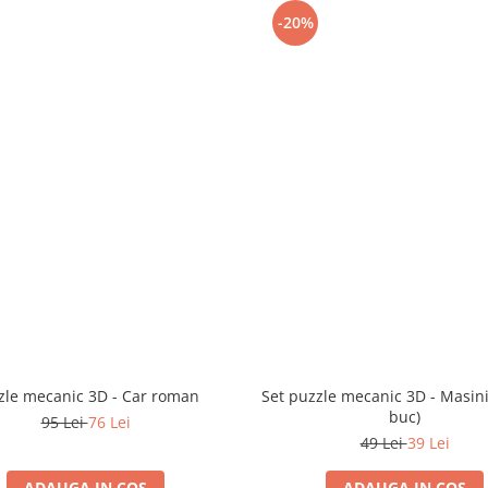
-20%
zle mecanic 3D - Car roman
Set puzzle mecanic 3D - Masini
buc)
95 Lei
76 Lei
49 Lei
39 Lei
ADAUGA IN COS
ADAUGA IN COS