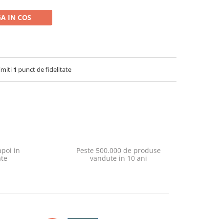
A IN COS
imiti
1
punct de fidelitate
poi in
Peste 500.000 de produse
ate
vandute in 10 ani