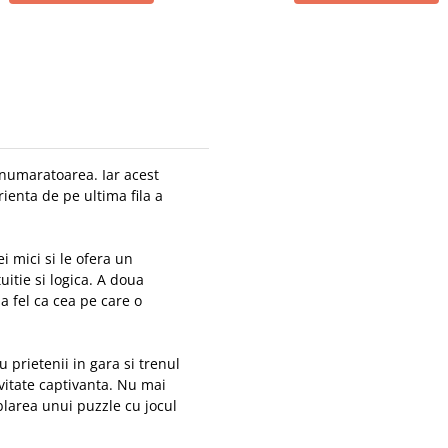
ut numaratoarea. Iar acest
rienta de pe ultima fila a
ei mici si le ofera un
uitie si logica. A doua
la fel ca cea pe care o
 prietenii in gara si trenul
ivitate captivanta. Nu mai
larea unui puzzle cu jocul