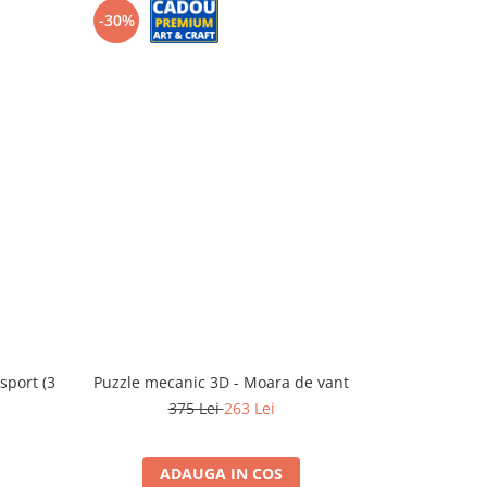
-30%
-40%
sport (3
Puzzle mecanic 3D - Moara de vant
Puzzle mecan
375 Lei
263 Lei
2
ADAUGA IN COS
A