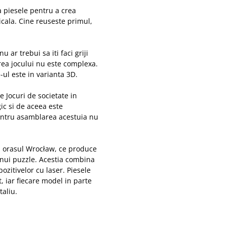
a piesele pentru a crea
icala. Cine reuseste primul,
ar trebui sa iti faci griji
rea jocului nu este complexa.
-ul este in varianta 3D.
de Jocuri de societate in
ic si de aceea este
pentru asamblarea acestuia nu
n orasul Wrocław, ce produce
nui puzzle. Acestia combina
ozitivelor cu laser. Piesele
, iar fiecare model in parte
taliu.