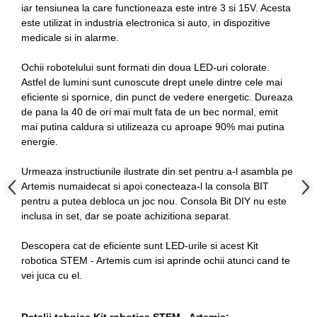
iar tensiunea la care functioneaza este intre 3 si 15V. Acesta
este utilizat in industria electronica si auto, in dispozitive
medicale si in alarme.
Ochii robotelului sunt formati din doua LED-uri colorate.
Astfel de lumini sunt cunoscute drept unele dintre cele mai
eficiente si spornice, din punct de vedere energetic. Dureaza
de pana la 40 de ori mai mult fata de un bec normal, emit
mai putina caldura si utilizeaza cu aproape 90% mai putina
energie.
Urmeaza instructiunile ilustrate din set pentru a-l asambla pe
Artemis numaidecat si apoi conecteaza-l la consola BIT
pentru a putea debloca un joc nou. Consola Bit DIY nu este
inclusa in set, dar se poate achizitiona separat.
Descopera cat de eficiente sunt LED-urile si acest Kit
robotica STEM - Artemis cum isi aprinde ochii atunci cand te
vei juca cu el.
Detalii tehnice Kit robotica STEM - Artemis: