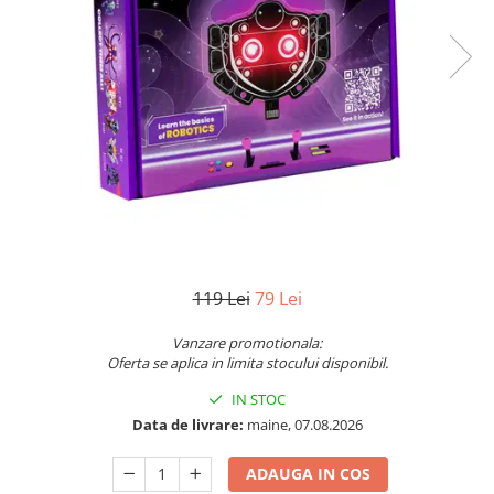
Jocuri pentru o persoana
Vezi toate produsele STEM
Jocuri pentru 2 persoane
Game cunoscute
Alias
Carcassonne
Catan
Cluedo
Dixit
Monopoly
Orchard Games
119 Lei
79 Lei
Jocuri cooperative
Carti de joc
Vanzare promotionala:
Oferta se aplica in limita stocului disponibil.
Jocuri de masa
IN STOC
Jocuri de societate in limba
romana
Data de livrare:
maine, 07.08.2026
Vezi toate jocurile de societate
ADAUGA IN COS