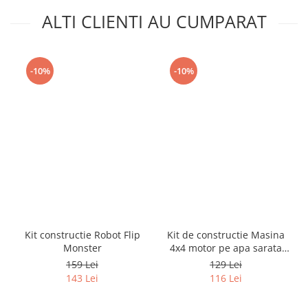
ALTI CLIENTI AU CUMPARAT
-10%
-10%
Kit constructie Robot Flip
Kit de constructie Masina
Monster
4x4 motor pe apa sarata
(RO)
159 Lei
129 Lei
143 Lei
116 Lei