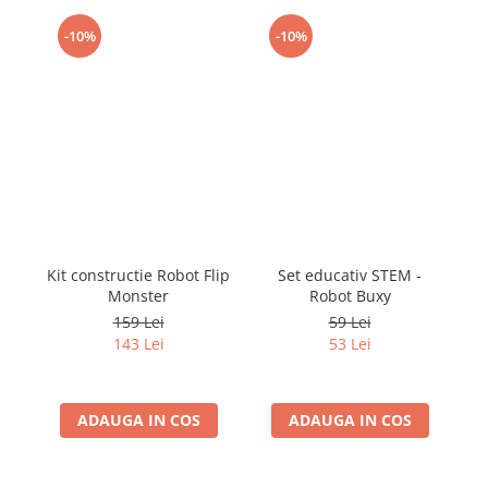
-10%
-10%
Kit constructie Robot Flip
Set educativ STEM -
K
Monster
Robot Buxy
Ro
159 Lei
59 Lei
143 Lei
53 Lei
ADAUGA IN COS
ADAUGA IN COS