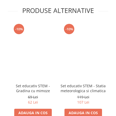
PRODUSE ALTERNATIVE
-10%
-10%
Set educativ STEM -
Set educativ STEM - Statia
Te
Gradina cu mimoze
meteorologica si climatica
69 Lei
119 Lei
62 Lei
107 Lei
ADAUGA IN COS
ADAUGA IN COS