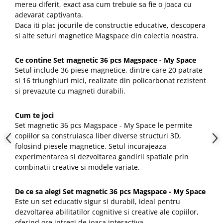
mereu diferit, exact asa cum trebuie sa fie o joaca cu
adevarat captivanta.
Daca iti plac jocurile de constructie educative, descopera
si alte seturi magnetice Magspace din colectia noastra.
Ce contine Set magnetic 36 pcs Magspace - My Space
Setul include 36 piese magnetice, dintre care 20 patrate
si 16 triunghiuri mici, realizate din policarbonat rezistent
si prevazute cu magneti durabili.
Cum te joci
Set magnetic 36 pcs Magspace - My Space le permite
copiilor sa construiasca liber diverse structuri 3D,
folosind piesele magnetice. Setul incurajeaza
experimentarea si dezvoltarea gandirii spatiale prin
combinatii creative si modele variate.
De ce sa alegi Set magnetic 36 pcs Magspace - My Space
Este un set educativ sigur si durabil, ideal pentru
dezvoltarea abilitatilor cognitive si creative ale copiilor,
oferind ore intregi de joaca interactiva.