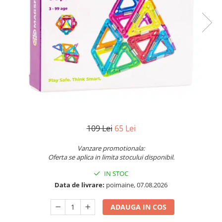
Jocuri pentru o persoana
Vezi toate produsele STEM
Jocuri pentru 2 persoane
Game cunoscute
Alias
Carcassonne
Catan
Cluedo
Dixit
Monopoly
Orchard Games
109 Lei
65 Lei
Jocuri cooperative
Vanzare promotionala:
Carti de joc
Oferta se aplica in limita stocului disponibil.
Jocuri de masa
IN STOC
Jocuri de societate in limba
Data de livrare:
poimaine, 07.08.2026
romana
Vezi toate jocurile de societate
ADAUGA IN COS