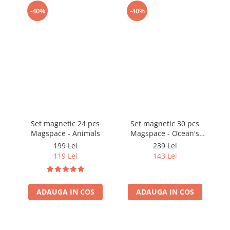
-40%
-40%
Set magnetic 24 pcs
Set magnetic 30 pcs
Magspace - Animals
Magspace - Ocean's
Heart
199 Lei
239 Lei
119 Lei
143 Lei
ADAUGA IN COS
ADAUGA IN COS