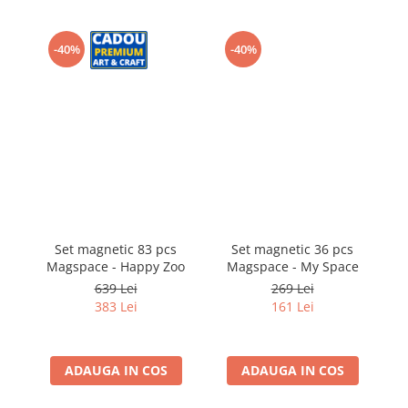
-40%
-40%
Set magnetic 83 pcs
Set magnetic 36 pcs
Magspace - Happy Zoo
Magspace - My Space
M
639 Lei
269 Lei
383 Lei
161 Lei
ADAUGA IN COS
ADAUGA IN COS