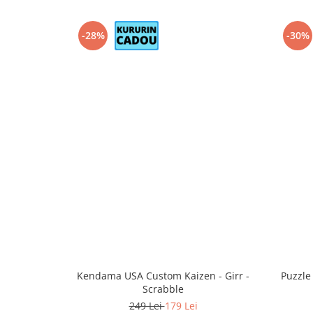
-28%
-30%
Kendama USA Custom Kaizen - Girr -
Puzzle
Scrabble
249 Lei
179 Lei