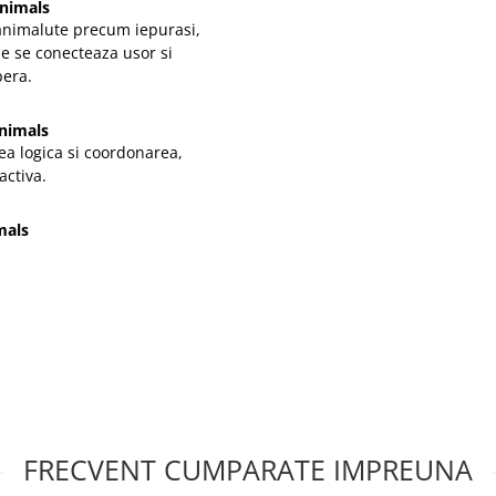
Animals
 animalute precum iepurasi,
le se conecteaza usor si
bera.
nimals
ea logica si coordonarea,
activa.
mals
FRECVENT CUMPARATE IMPREUNA