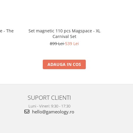
e - The
Set magnetic 110 pcs Magspace - XL
Set ma
Carnival Set
899 Lei
539 Lei
ADAUGA IN COS
SUPORT CLIENTI
Luni - Vineri: 9:30 - 17:30
hello@gameology.ro