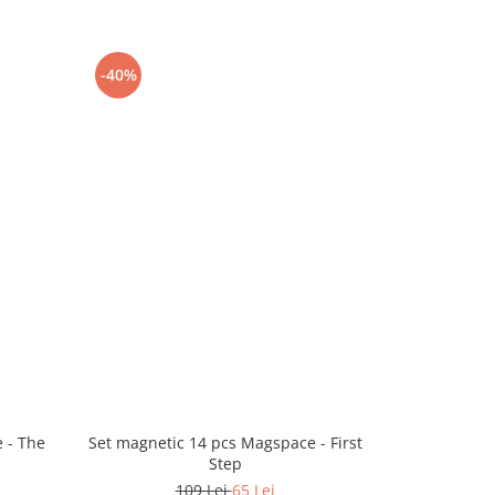
-40%
-41%
 - The
Set magnetic 14 pcs Magspace - First
Set magne
Step
109 Lei
65 Lei