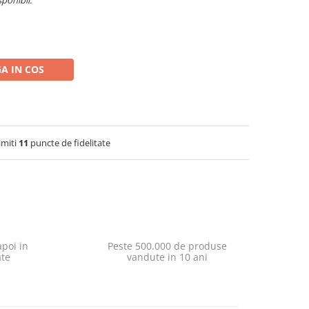
sponibil.
A IN COS
imiti
11
puncte de fidelitate
poi in
Peste 500.000 de produse
ate
vandute in 10 ani