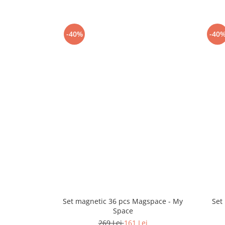
-40%
-40
Set magnetic 36 pcs Magspace - My
Set
Space
269 Lei
161 Lei