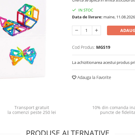
Oferta se aplica in limita stocului di
IN STOC
Data de livrare:
maine, 11.08.2026
ADAUG
Cod Produs:
MGS19
La achizitionarea acestui produs pr
Adauga la Favorite
Transport gratuit
10% din comanda ina
la comenzi peste 250 lei
puncte de fidelit
PRODUSE ALTERNATIVE