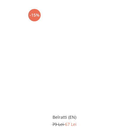
-15%
-20%
Belratti (EN)
Set puzzle
79 Lei
67 Lei