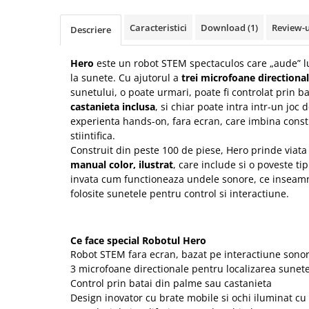
Caracteristici
Download (1)
Review-
Descriere
Hero
este un robot STEM spectaculos care „aude” l
la sunete. Cu ajutorul a
trei microfoane directiona
sunetului, o poate urmari, poate fi controlat prin b
castanieta inclusa
, si chiar poate intra intr-un joc 
experienta hands-on, fara ecran, care imbina constr
stiintifica.
Construit din peste 100 de piese, Hero prinde viata
manual color, ilustrat
, care include si o poveste t
invata cum functioneaza undele sonore, ce inseamna
folosite sunetele pentru control si interactiune.
Ce face special Robotul Hero
Robot STEM fara ecran, bazat pe interactiune sono
3 microfoane directionale pentru localizarea sunete
Control prin batai din palme sau castanieta
Design inovator cu brate mobile si ochi iluminat cu 