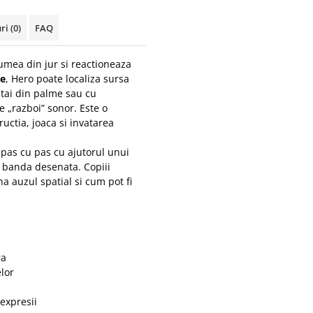
uri
(0)
FAQ
umea din jur si reactioneaza
le
, Hero poate localiza sursa
atai din palme sau cu
de „razboi” sonor. Este o
uctia, joaca si invatarea
 pas cu pas cu ajutorul unui
ip banda desenata. Copiii
 auzul spatial si cum pot fi
ra
lor
expresii