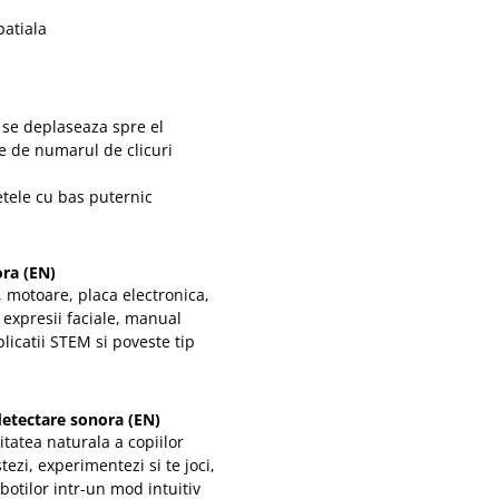
patiala
i se deplaseaza spre el
ie de numarul de clicuri
etele cu bas puternic
ra (EN)
, motoare, placa electronica,
u expresii faciale, manual
licatii STEM si poveste tip
etectare sonora (EN)
tatea naturala a copiilor
tezi, experimentezi si te joci,
otilor intr-un mod intuitiv