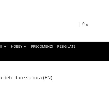
0
II
HOBBY
PRECOMENZI
RESIGILATE
u detectare sonora (EN)