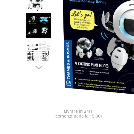
Jocuri pentru o persoana
Vezi toate produsele STEM
Jocuri pentru 2 persoane
Game cunoscute
Alias
Carcassonne
Catan
Cluedo
Dixit
Monopoly
Orchard Games
Jocuri cooperative
Carti de joc
Jocuri de masa
Jocuri de societate in limba
Livrare in 24H
romana
(comenzi pana la 15:00)
Vezi toate jocurile de societate