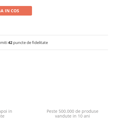
A IN COS
imiti
42
puncte de fidelitate
poi in
Peste 500.000 de produse
ate
vandute in 10 ani