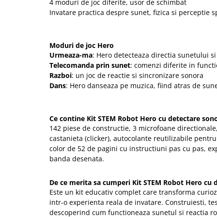
4 moduri de joc diferite, usor de schimbat
Invatare practica despre sunet, fizica si perceptie s
Moduri de joc Hero
Urmeaza-ma
: Hero detecteaza directia sunetului s
Telecomanda prin sunet
: comenzi diferite in funct
Razboi
: un joc de reactie si sincronizare sonora
Dans
: Hero danseaza pe muzica, fiind atras de sun
Ce contine Kit STEM Robot Hero cu detectare sono
142 piese de constructie, 3 microfoane directionale
castanieta (clicker), autocolante reutilizabile pentr
color de 52 de pagini cu instructiuni pas cu pas, exp
banda desenata.
De ce merita sa cumperi Kit STEM Robot Hero cu d
Este un kit educativ complet care transforma curiozi
intr-o experienta reala de invatare. Construiesti, tes
descoperind cum functioneaza sunetul si reactia rob