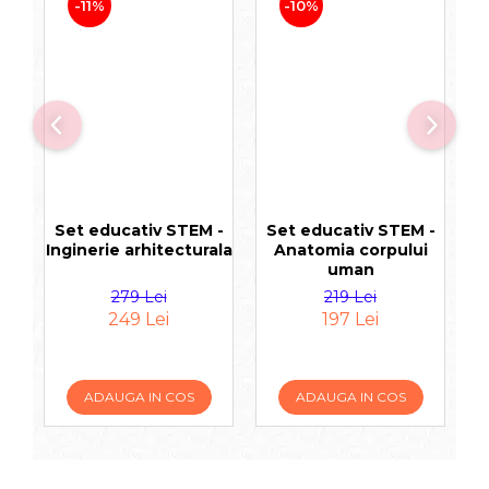
-11%
-10%
Set educativ STEM -
Set educativ STEM -
Inginerie arhitecturala
Anatomia corpului
uman
279 Lei
219 Lei
249 Lei
197 Lei
ADAUGA IN COS
ADAUGA IN COS