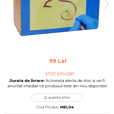
Jocuri pentru 2 persoane
Game cunoscute
Alias
Carcassonne
Catan
Cluedo
Dixit
Monopoly
Orchard Games
Jocuri cooperative
99 Lei
Carti de joc
STOC EPUIZAT
Jocuri de masa
Durata de livrare:
Activeaza alerta de stoc si vei fi
Jocuri de societate in limba
anuntat imediat ce produsul este din nou disponibil
romana
Vezi toate jocurile de societate
ALERTA STOC
Cod Produs:
MEL04