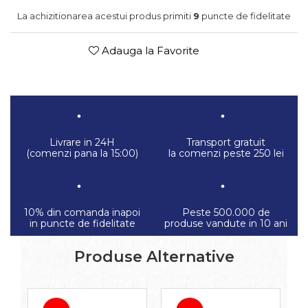
La achizitionarea acestui produs primiti
9
puncte de fidelitate
Adauga la Favorite
Livrare in 24H
Transport gratuit
(comenzi pana la 15:00)
la comenzi peste 250 lei
10% din comanda inapoi
Peste 500.000 de
in puncte de fidelitate
produse vandute in 10 ani
Produse Alternative