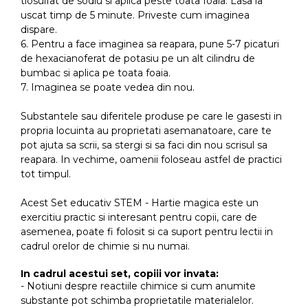
tiosulfat de sodiu si aplica peste toata foaia. Lasa la
uscat timp de 5 minute. Priveste cum imaginea
dispare.
6. Pentru a face imaginea sa reapara, pune 5-7 picaturi
de hexacianoferat de potasiu pe un alt cilindru de
bumbac si aplica pe toata foaia.
7. Imaginea se poate vedea din nou.
Substantele sau diferitele produse pe care le gasesti in
propria locuinta au proprietati asemanatoare, care te
pot ajuta sa scrii, sa stergi si sa faci din nou scrisul sa
reapara. In vechime, oamenii foloseau astfel de practici
tot timpul.
Acest Set educativ STEM - Hartie magica este un
exercitiu practic si interesant pentru copii, care de
asemenea, poate fi folosit si ca suport pentru lectii in
cadrul orelor de chimie si nu numai.
In cadrul acestui set, copiii vor invata:
- Notiuni despre reactiile chimice si cum anumite
substante pot schimba proprietatile materialelor.