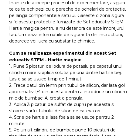
Inainte de a incepe procesul de experimentare, asigura-
te ca te echipezi cu o pereche de ochelari de protectie,
pe langa componentele setului. Gaseste o zona sigura
si foloseste protectiile furnizate de Set educativ STEM -
Hartie magica pentru a nu deteriora ce este imprejurul
tau. Urmeaza informatiile de siguranta din instructiuni,
deoarece vei lucra cu substante chimice.
Cum se realizeaza experimentul din acest Set
educativ STEM - Hartie magica:
1. Pune 5 picaturi de iodura de potasiu pe capatul unui
cilindru mare si aplica solutia pe una dintre hartiile bej.
Las-o sa se usuce timp de 1 minut.
2. Trece batul din lemn prin tubul de silicon, dar lasa gol
aproximativ 1/4 din acesta pentru a introduce un cilindru
mic de bumbac. Ai creat o pensula.
3. Aplica 3 picaturi de sulfat de cupru pe aceasta si
stoarce varful tubului de silion de cateva ori.
4. Scrie pe hartie si lasa foaia sa se usuce pentru 2
minute.
5. Pe un alt cilindru de bumbac pune 10 picaturi de