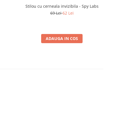
Stilou cu cerneala invizibila - Spy Labs
Kit investi
69 Lei
62 Lei
ADAUGA IN COS