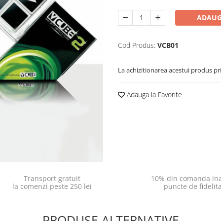
ADAUG
Cod Produs:
VCB01
La achizitionarea acestui produs pr
Adauga la Favorite
Transport gratuit
10% din comanda ina
la comenzi peste 250 lei
puncte de fidelit
PRODUSE ALTERNATIVE