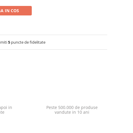
A IN COS
imiti
5
puncte de fidelitate
poi in
Peste 500.000 de produse
ate
vandute in 10 ani