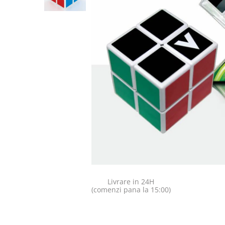
Jocuri pentru o persoana
Vezi toate produsele STEM
Jocuri pentru 2 persoane
Game cunoscute
Alias
Carcassonne
Catan
Cluedo
Dixit
Monopoly
Orchard Games
Jocuri cooperative
Carti de joc
Jocuri de masa
Livrare in 24H
Jocuri de societate in limba
(comenzi pana la 15:00)
romana
Vezi toate jocurile de societate