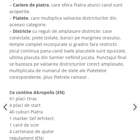
–
Cariere de piatra
, care ofera Piatra atunci cand sunt
acoperite.
–
Piatete
, care multiplica valoarea districturilor din
aceeasi categorie.
–
Districte
cu reguli de amplasare distincte: case
conectate, piete izolate, baraci pe marginea orasului,
temple complet inconjurate si gradini fara restrictii .
Jocul continua pana cand toate placutele sunt epuizate,
ultima placuta din Santier nefiind jucata. Punctajul final
se bazeaza pe valoarea districturilor corect amplasate,
multiplicata de numarul de stele ale Piatetelor
corespondente, plus Pietrele ramase .
Ce contine Akropolis (EN)
61 placi Oras
4 placi de start
40 cuburi Piatra
1 marker Sef Arhitect
1 card de scor
4 cartonase de ajutor
regulament (EN)