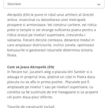
Descriere
Akropolis (EN) te pune in rolul unui arhitect al Greciei
antice, insarcinat cu dezvoltarea unei metropole
prospere si armonioase. Vei construi cartiere, vei ridica
piete si temple si vei strange suficienta piatra pentru a
ridica orasul pe niveluri superioare, crescandu-i
valoarea. Fiecare decizie conteaza, deoarece modul in
care amplasezi districturile, inchizi zonele, optimizezi
bonusurile si gestionezi resursele determina victoria
finala.
Cum se joaca Akropolis (EN)
In fiecare tur, jucatorii aleg o placuta din Santier si o
adauga in propriul oras, platind un cost in Piatra daca
placuta nu se afla in prima pozitie . Placutele pot fi
amplasate pe nivelul 1 sau pe niveluri superioare, cu
conditia sa fie sustinute de trei hexagoane si sa acopere
cel putin doua placi diferite.
Tipurile de constructii includ: