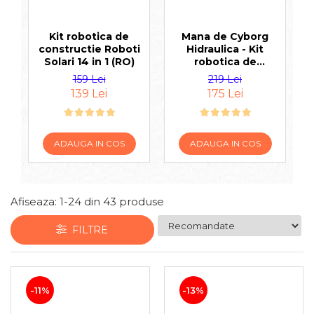
Jocuri pentru 2 persoane
Game cunoscute
Kit robotica de
Mana de Cyborg
Alias
constructie Roboti
Hidraulica - Kit
in
Solari 14 in 1 (RO)
robotica de
Carcassonne
constructie (RO)
Catan
159 Lei
219 Lei
139 Lei
175 Lei
Cluedo
Dixit
Monopoly
ADAUGA IN COS
ADAUGA IN COS
Orchard Games
Jocuri cooperative
Carti de joc
Afiseaza:
1-
24
din
43
produse
Jocuri de masa
Jocuri de societate in limba
FILTRE
romana
Vezi toate jocurile de societate
-11%
-13%