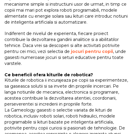
mecanisme simple si instructiuni usor de urmat, in timp ce
copiii mai mari pot explora roboti programabili, modele
alimentate cu energie solara sau kituri care introduc notiuni
de inteligenta artificiala si automatizare.
Indiferent de nivelul de experienta, fiecare proiect
contribuie la dezvoltarea gandirii analitice si a abilitatilor
tehnice. Daca vrei sa descoperi si alte activitati potrivite
pentru cei mici, vezi selectia de
jocuri pentru copii
, unde
gasesti numeroase jocuri si seturi educative pentru toate
varstele.
Ce beneficii ofera kiturile de robotica?
Kiturile de robotica ii incurajeaza pe copii sa experimenteze,
sa gaseasca solutii si sa invete din propriile incercari. Pe
langa notiunile de mecanica, electronica si programare,
acestea contribuie la dezvoltarea atentiei, coordonarii,
perseverentei si increderii in propriile forte.
La Gameology gasesti o selectie variata de kituri de
robotica, inclusiv roboti solari, roboti hidraulici, modele
programabile si kituri bazate pe inteligenta artificiala,
potrivite pentru copii curiosi si pasionati de tehnologie. De