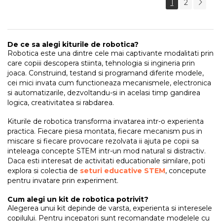
1
2
De ce sa alegi kiturile de robotica?
Robotica este una dintre cele mai captivante modalitati prin
care copiii descopera stiinta, tehnologia si ingineria prin
joaca. Construind, testand si programand diferite modele,
cei mici invata cum functioneaza mecanismele, electronica
si automatizarile, dezvoltandu-si in acelasi timp gandirea
logica, creativitatea si rabdarea.
Kiturile de robotica transforma invatarea intr-o experienta
practica. Fiecare piesa montata, fiecare mecanism pus in
miscare si fiecare provocare rezolvata ii ajuta pe copii sa
inteleaga concepte STEM intr-un mod natural si distractiv.
Daca esti interesat de activitati educationale similare, poti
explora si colectia de
seturi educative STEM
, concepute
pentru invatare prin experiment.
Cum alegi un kit de robotica potrivit?
Alegerea unui kit depinde de varsta, experienta si interesele
copilului. Pentru incepatori sunt recomandate modelele cu