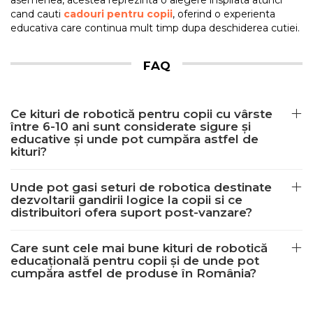
asemenea, acestea reprezinta o alegere inspirata atunci
cand cauti
cadouri pentru copii
, oferind o experienta
educativa care continua mult timp dupa deschiderea cutiei.
FAQ
Ce kituri de robotică pentru copii cu vârste
între 6-10 ani sunt considerate sigure și
educative și unde pot cumpăra astfel de
kituri?
Unde pot gasi seturi de robotica destinate
dezvoltarii gandirii logice la copii si ce
distribuitori ofera suport post-vanzare?
Care sunt cele mai bune kituri de robotică
educațională pentru copii și de unde pot
cumpăra astfel de produse în România?