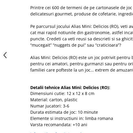
Printre cei 600 de termeni de pe cartonasele de joc 
delicatesuri gourmet, produse de cofetarie, ingredi
Pe parcursul jocului Alias Mini: Delicios (RO), veti a
cat mai rapid notiunile din gastronomie, astfel inca
puncte. Credeti ca veti reusi sa descrieti si sa ghic
“mucegait” “nuggets de pui” sau “craticioara”?
Alias Mini: Delicios (RO)
este un joc potrivit pentru b
pentru cei amatori, pentru gurmanzi sau pentru or
familiei care pofteste la un joc… extrem de amuzan
Detalii tehnice Alias Mini: Delicios (RO):
Dimensiuni cutie: 12 x 12 x 8 cm
Material: carton, plastic
Numar jucatori: 3-6
Durata estimata de joc: 10 minute
Elemente si instructiuni in: limba romana
Varsta recomandata: +10 ani