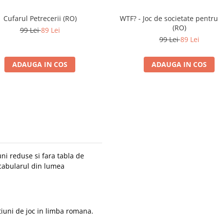
Cufarul Petrecerii (RO)
WTF? - Joc de societate pentru
(RO)
99 Lei
89 Lei
99 Lei
89 Lei
ADAUGA IN COS
ADAUGA IN COS
uni reduse si fara tabla de
ocabularul din lumea
tiuni de joc in limba romana.