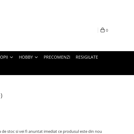
0
OPII
HOBBY
PRECOMENZI
RESIGILATE
)
 de stoc si vei fi anuntat imediat ce produsul este din nou