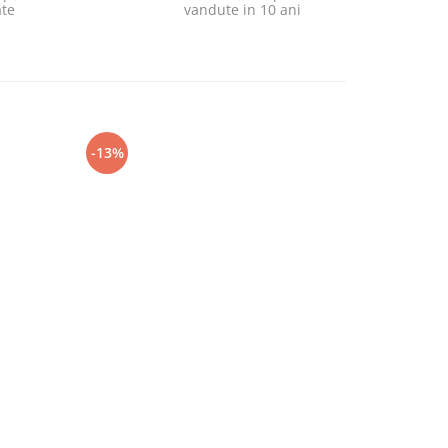
ate
vandute in 10 ani
-13%
-17%