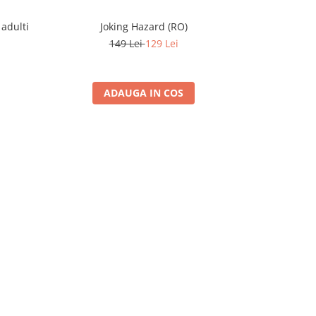
 adulti
Joking Hazard (RO)
Mama 
149 Lei
129 Lei
ADAUGA IN COS
A