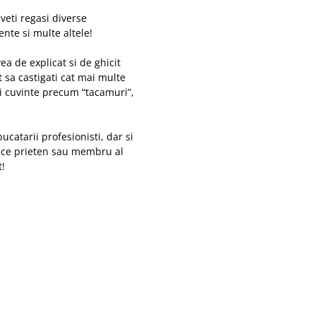
veti regasi diverse
ente si multe altele!
vea de explicat si de ghicit
t sa castigati cat mai multe
iti cuvinte precum “tacamuri”,
ucatarii profesionisti, dar si
ice prieten sau membru al
t!