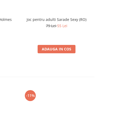
 Holmes
Joc pentru adulti Sarade Sexy (RO)
Jo
79 Lei
55 Lei
ADAUGA IN COS
-11%