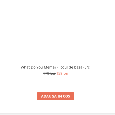
What Do You Meme? - Jocul de baza (EN)
Pe a
179 Lei
159 Lei
ADAUGA IN COS