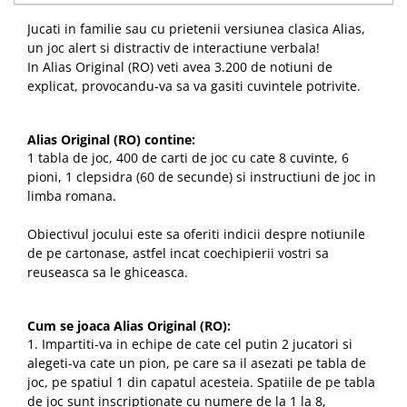
Jucati in familie sau cu prietenii versiunea clasica Alias,
un joc alert si distractiv de interactiune verbala!
In Alias Original (RO) veti avea 3.200 de notiuni de
explicat, provocandu-va sa va gasiti cuvintele potrivite.
Alias Original (RO) contine:
1 tabla de joc, 400 de carti de joc cu cate 8 cuvinte, 6
pioni, 1 clepsidra (60 de secunde) si instructiuni de joc in
limba romana.
Obiectivul jocului este sa oferiti indicii despre notiunile
de pe cartonase, astfel incat coechipierii vostri sa
reuseasca sa le ghiceasca.
Cum se joaca Alias Original (RO):
1. Impartiti-va in echipe de cate cel putin 2 jucatori si
alegeti-va cate un pion, pe care sa il asezati pe tabla de
joc, pe spatiul 1 din capatul acesteia. Spatiile de pe tabla
de joc sunt inscriptionate cu numere de la 1 la 8,