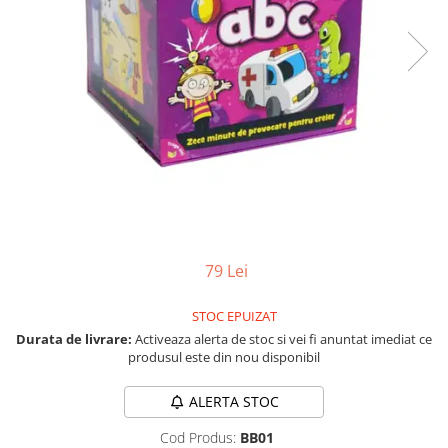
Jocuri pentru o persoana
Vezi toate produsele STEM
Jocuri pentru 2 persoane
Game cunoscute
Alias
Carcassonne
Catan
Cluedo
Dixit
Monopoly
Orchard Games
79 Lei
Jocuri cooperative
Carti de joc
STOC EPUIZAT
Jocuri de masa
Durata de livrare:
Activeaza alerta de stoc si vei fi anuntat imediat ce
produsul este din nou disponibil
Jocuri de societate in limba
romana
ALERTA STOC
Vezi toate jocurile de societate
Cod Produs:
BB01