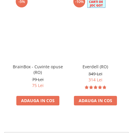
-5%
-10%
BrainBox - Cuvinte opuse
Everdell (RO)
Br
(RO)
349 Lei
79 Lei
314 Lei
75 Lei
ADAUGA IN COS
ADAUGA IN COS