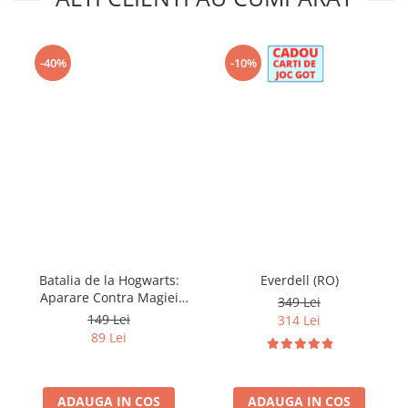
-40%
-10%
Batalia de la Hogwarts:
Everdell (RO)
Aparare Contra Magiei
349 Lei
Negre (RO)
149 Lei
314 Lei
89 Lei
ADAUGA IN COS
ADAUGA IN COS