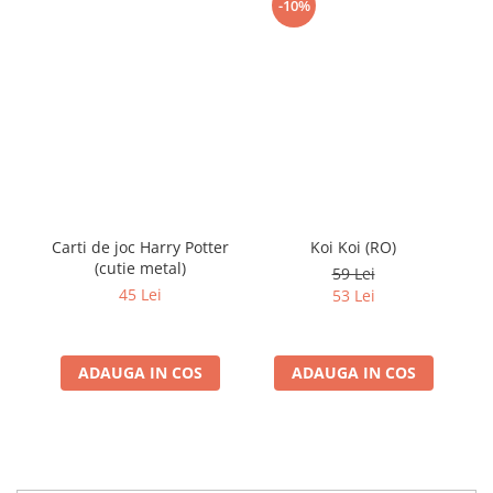
-10%
Carti de joc Harry Potter
Koi Koi (RO)
Ca
(cutie metal)
59 Lei
45 Lei
53 Lei
ADAUGA IN COS
ADAUGA IN COS