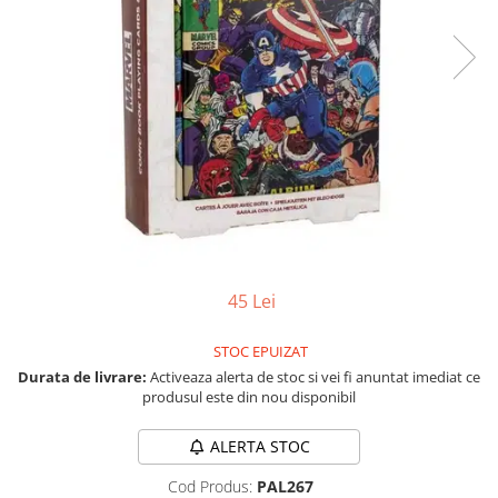
Vezi toate produsele STEM
Jocuri pentru o persoana
Jocuri pentru 2 persoane
Game cunoscute
Alias
Carcassonne
Catan
Cluedo
Dixit
Monopoly
Orchard Games
45 Lei
Jocuri cooperative
Carti de joc
STOC EPUIZAT
Jocuri de masa
Durata de livrare:
Activeaza alerta de stoc si vei fi anuntat imediat ce
produsul este din nou disponibil
Jocuri de societate in limba
romana
ALERTA STOC
Vezi toate jocurile de societate
Cod Produs:
PAL267