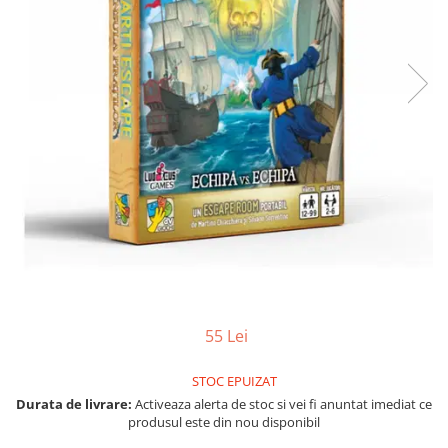
Jocuri pentru o persoana
Vezi toate produsele STEM
Jocuri pentru 2 persoane
Game cunoscute
Alias
Carcassonne
Catan
Cluedo
Dixit
Monopoly
Orchard Games
Jocuri cooperative
Carti de joc
55 Lei
Jocuri de masa
Jocuri de societate in limba
STOC EPUIZAT
romana
Durata de livrare:
Activeaza alerta de stoc si vei fi anuntat imediat ce
Vezi toate jocurile de societate
produsul este din nou disponibil