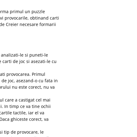
 forma primul un puzzle
lvi provocarile, obtinand carti
 de Creier necesare formarii
 analizati-le si puneti-le
carti de joc si asezati-le cu
lvati provocarea. Primul
 de joc, asezand-o cu fata in
orului nu este corect, nu va
l care a castigat cel mai
i. In timp ce va tine ochii
rtile tactile, iar el va
Daca ghiceste corect, va
si tip de provocare, le