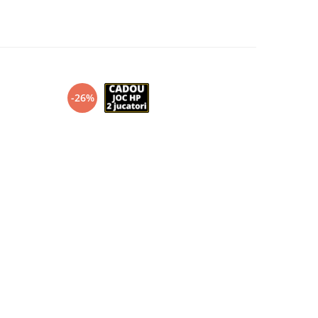
-26%
-10%