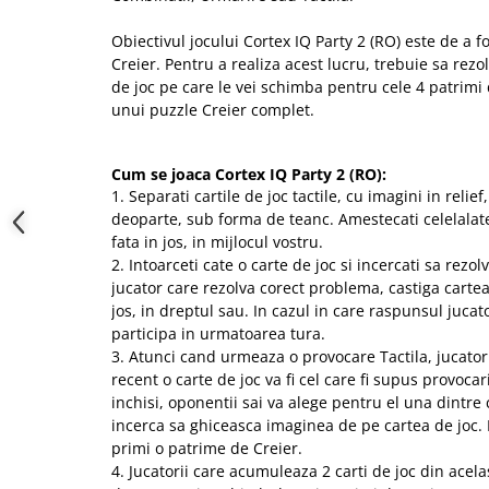
Obiectivul jocului Cortex IQ Party 2 (RO) este de a
Creier. Pentru a realiza acest lucru, trebuie sa rezo
de joc pe care le vei schimba pentru cele 4 patrimi
unui puzzle Creier complet.
Cum se joaca Cortex IQ Party 2 (RO):
1. Separati cartile de joc tactile, cu imagini in relief,
deoparte, sub forma de teanc. Amestecati celelalate 
fata in jos, in mijlocul vostru.
2. Intoarceti cate o carte de joc si incercati sa rezo
jucator care rezolva corect problema, castiga cartea
jos, in dreptul sau. In cazul in care raspunsul jucat
participa in urmatoarea tura.
3. Atunci cand urmeaza o provocare Tactila, jucatoru
recent o carte de joc va fi cel care fi supus provocari
inchisi, oponentii sai va alege pentru el una dintre ca
incerca sa ghiceasca imaginea de pe cartea de joc. 
primi o patrime de Creier.
4. Jucatorii care acumuleaza 2 carti de joc din acela