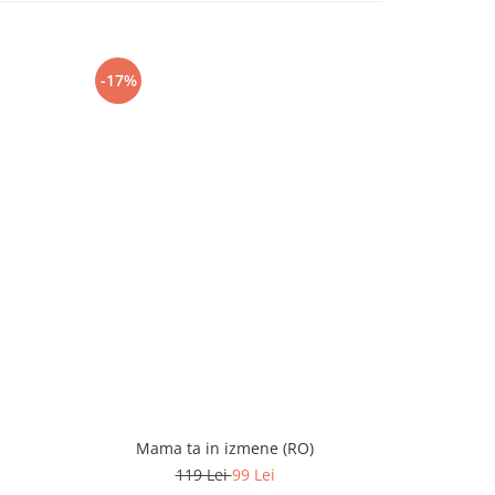
-17%
-13%
Mama ta in izmene (RO)
Scapa cine po
119 Lei
99 Lei
1