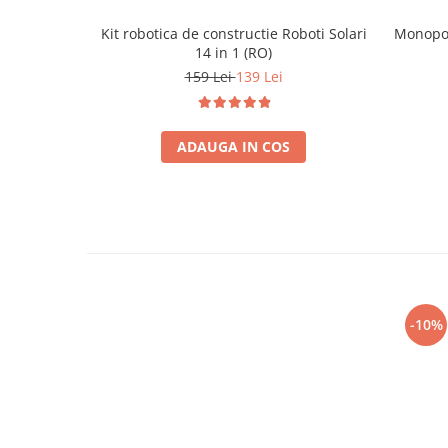
Kit robotica de constructie Roboti Solari
Monopol
14 in 1 (RO)
159 Lei
139 Lei
ADAUGA IN COS
-10%