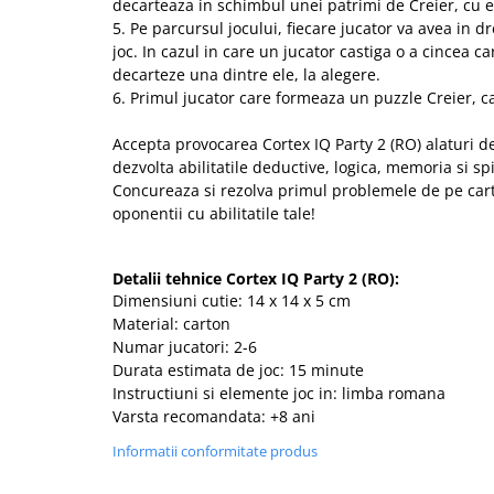
decarteaza in schimbul unei patrimi de Creier, cu ex
5. Pe parcursul jocului, fiecare jucator va avea in 
joc. In cazul in care un jucator castiga o a cincea ca
decarteze una dintre ele, la alegere.
6. Primul jucator care formeaza un puzzle Creier, ca
Accepta provocarea Cortex IQ Party 2 (RO) alaturi de
dezvolta abilitatile deductive, logica, memoria si spi
Concureaza si rezolva primul problemele de pe carti
oponentii cu abilitatile tale!
Detalii tehnice Cortex IQ Party 2 (RO):
Dimensiuni cutie: 14 x 14 x 5 cm
Material: carton
Numar jucatori: 2-6
Durata estimata de joc: 15 minute
Instructiuni si elemente joc in: limba romana
Varsta recomandata: +8 ani
Informatii conformitate produs