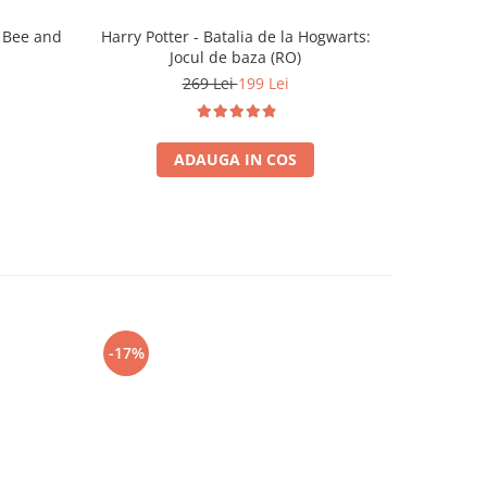
e Bee and
Harry Potter - Batalia de la Hogwarts:
Monopoly
Jocul de baza (RO)
269 Lei
199 Lei
ADAUGA IN COS
-17%
-13%