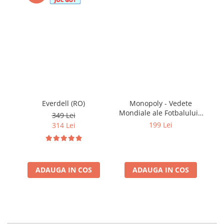
Everdell (RO)
Monopoly - Vedete
Mondiale ale Fotbalului -
349 Lei
World Football Stars (EN)
199 Lei
314 Lei
ADAUGA IN COS
ADAUGA IN COS