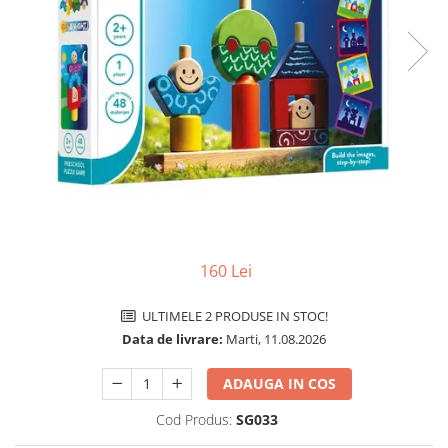
Vezi toate produsele STEM
Jocuri pentru o persoana
Jocuri pentru 2 persoane
Game cunoscute
Alias
Carcassonne
Catan
Cluedo
Dixit
Monopoly
Orchard Games
160 Lei
Jocuri cooperative
Carti de joc
ULTIMELE 2 PRODUSE IN STOC!
Jocuri de masa
Data de livrare:
Marti, 11.08.2026
Jocuri de societate in limba
ADAUGA IN COS
romana
Vezi toate jocurile de societate
Cod Produs:
SG033