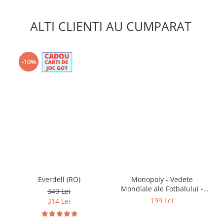
ALTI CLIENTI AU CUMPARAT
-10%
Everdell (RO)
Monopoly - Vedete
Mondiale ale Fotbalului -
349 Lei
World Football Stars (EN)
199 Lei
314 Lei