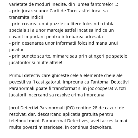
varietate de moduri inedite, din lumea fantomelor...:
- prin jucarea unor Carti de Tarot astfel incat sa
transmita indicii
- prin crearea unui puzzle cu litere folosind o tabla
speciala si a unor marcaje astfel incat sa indice un
cuvant important pentru intrebarea adresata
- prin desenarea unor informatii folosind mana unui
jucator
- prin sunete scurte, mimare sau prin atingeri pe spatele
jucatorilor si multe altele!
Primul detectiv care ghiceste cele 5 elemente cheie ale
povestii va fi castigatorul, impreuna cu Fantoma. Detectivi
Paranormali poate fi transformat si in joc cooperativ, toti
jucatorii incercand sa rezolve crima impreuna.
Jocul Detectivi Paranormali (RO) contine 28 de cazuri de
rezolvat, dar, descarcand aplicatia gratuita pentru
telefonul mobil Paranormal Detectives, aveti acces la mai
multe povesti misterioase, in continua dezvoltare.