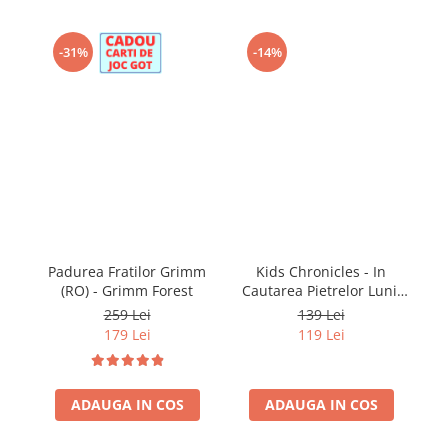
-31%
-14%
Padurea Fratilor Grimm
Kids Chronicles - In
(RO) - Grimm Forest
Cautarea Pietrelor Lunii
(RO)
259 Lei
139 Lei
179 Lei
119 Lei
ADAUGA IN COS
ADAUGA IN COS