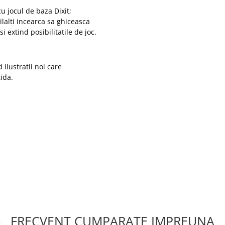
u jocul de baza Dixit;
eilalti incearca sa ghiceasca
si extind posibilitatile de joc.
 ilustratii noi care
tida.
FRECVENT CUMPARATE IMPREUNA