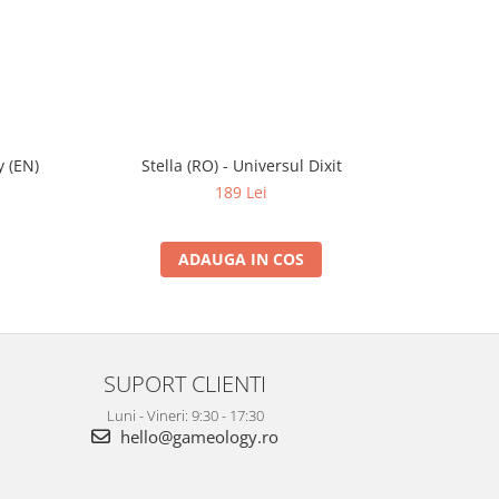
 (EN)
Stella (RO) - Universul Dixit
He
189 Lei
ADAUGA IN COS
SUPORT CLIENTI
Luni - Vineri: 9:30 - 17:30
hello@gameology.ro