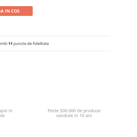
A IN COS
imiti
11
puncte de fidelitate
poi in
Peste 500.000 de produse
ate
vandute in 10 ani