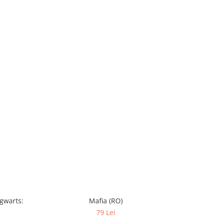
-10%
ogwarts:
Mafia (RO)
Monopoly
79 Lei