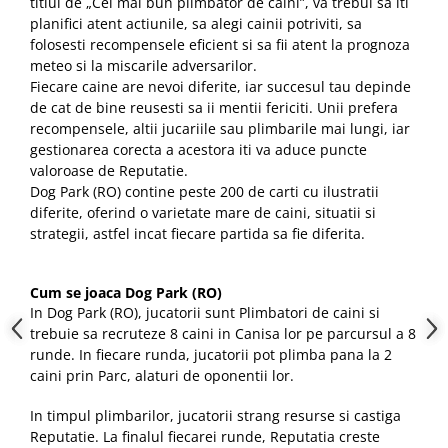
titlul de „Cel mai bun plimbator de caini”, va trebui sa iti
planifici atent actiunile, sa alegi cainii potriviti, sa
folosesti recompensele eficient si sa fii atent la prognoza
meteo si la miscarile adversarilor.
Fiecare caine are nevoi diferite, iar succesul tau depinde
de cat de bine reusesti sa ii mentii fericiti. Unii prefera
recompensele, altii jucariile sau plimbarile mai lungi, iar
gestionarea corecta a acestora iti va aduce puncte
valoroase de Reputatie.
Dog Park (RO) contine peste 200 de carti cu ilustratii
diferite, oferind o varietate mare de caini, situatii si
strategii, astfel incat fiecare partida sa fie diferita.
Cum se joaca Dog Park (RO)
In Dog Park (RO), jucatorii sunt Plimbatori de caini si
trebuie sa recruteze 8 caini in Canisa lor pe parcursul a 8
runde. In fiecare runda, jucatorii pot plimba pana la 2
caini prin Parc, alaturi de oponentii lor.
In timpul plimbarilor, jucatorii strang resurse si castiga
Reputatie. La finalul fiecarei runde, Reputatia creste