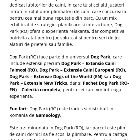
dedicat iubitorilor de caini, in care tu si ceilalti jucatori
intrati in rolul unor plimbatori de caini care concureaza
pentru cea mai buna reputatie din parc. Cu un mix
echilibrat de strategie, planificare si interactiune, Dog
Park (RO) ofera o experienta relaxanta, dar competitiva,
potrivita atat pentru joc solo, cat si pentru seri de joc
alaturi de prieteni sau familie.
Dog Park (RO) face parte din universul
Dog Park
, care
include extensii precum
Dog Park – Extensie Caini
Faimosi (RO)
,
Dog Park – Extensie Caini Europeni (RO)
,
Dog Park – Extensie Dogs of the World (EN)
sau
Dog
Park – Extensie New Tricks
, dar si
Pachet Dog Park (RO-
EN) – Colectia completa
, pentru cei care vor intreaga
experienta.
Fun fact
: Dog Park (RO) este tradus si distribuit in
Romania de
Gameology
.
Este o zi minunata in Dog Park (RO), iar parcul este plin
de caini dornici sa fie scosi la plimbare. Pentru a castiga