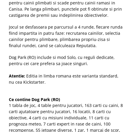
pentru cainii plimbati si scade pentru cainii ramasi in
Canisa. Pe langa plimbari, punctele pot fi obtinute si prin
castigarea de premii sau indeplinirea obiectivelor.
Jocul se desfasoara pe parcursul a 4 runde, fiecare runda
fiind impartita in patru faze: recrutarea cainilor, selectia
cainilor pentru plimbare, plimbarea propriu-zisa si
finalul rundei, cand se calculeaza Reputatia.
Dog Park (RO) include si mod Solo, cu reguli dedicate,
pentru cei care prefera sa joace singuri.
Atentie:
Editia in limba romana este varianta standard,
nu cea Kickstarter.
Ce contine Dog Park (RO)
1 tabla de joc, 4 table pentru jucatori, 163 carti cu caini, 8
carti ajutatoare pentru jucatori, 16 locatii, 8 carti cu
obiective, 4 carti cu misiuni individuale, 11 carti cu
prognoza meteo, 7 carti expert in rase de caini, 100
recompense, 55 jetoane diverse, 1 zar, 1 marcaj de scor,