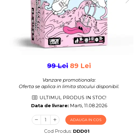
Jocuri pentru 2 persoane
Game cunoscute
Alias
Carcassonne
Catan
Cluedo
Dixit
Monopoly
Orchard Games
99 Lei
89 Lei
Jocuri cooperative
Vanzare promotionala:
Carti de joc
Oferta se aplica in limita stocului disponibil.
Jocuri de masa
ULTIMUL PRODUS IN STOC!
Jocuri de societate in limba
Data de livrare:
Marti, 11.08.2026
romana
Vezi toate jocurile de societate
ADAUGA IN COS
Cod Produs:
DDD01