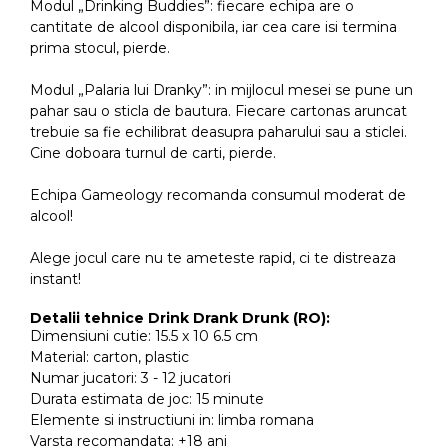
Modul „Drinking Buddies”: fiecare echipa are o
cantitate de alcool disponibila, iar cea care isi termina
prima stocul, pierde.
Modul „Palaria lui Dranky”: in mijlocul mesei se pune un
pahar sau o sticla de bautura. Fiecare cartonas aruncat
trebuie sa fie echilibrat deasupra paharului sau a sticlei.
Cine doboara turnul de carti, pierde.
Echipa Gameology recomanda consumul moderat de
alcool!
Alege jocul care nu te ameteste rapid, ci te distreaza
instant!
Detalii tehnice Drink Drank Drunk (RO):
Dimensiuni cutie: 15.5 x 10 6.5 cm
Material: carton, plastic
Numar jucatori: 3 - 12 jucatori
Durata estimata de joc: 15 minute
Elemente si instructiuni in: limba romana
Varsta recomandata: +18 ani