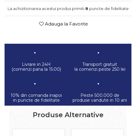
La achizitionarea acestui produs primiti
8
puncte de fidelitate
Adauga la Favorite
Livrare in 24H
Transport gratuit
(comenzi pana la 15:00)
la comenzi peste 250 lei
10% din comanda inapoi
Peste 500.000 de
in puncte de fidelitate
produse vandute in 10 ani
Produse Alternative