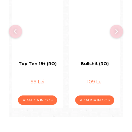
Top Ten 18+ (RO)
Bullshit (RO)
W
99 Lei
109 Lei
ADAUGA IN COS
ADAUGA IN COS